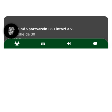
Turn- und Sportverein 08 Lintorf e.V.
Brandsheide 30
40885 Ratingen
Deutschland
T:
0 21 02 74 00 50
E:
mail@tus08lintorf.de
News
Termine
Über den TuS
Das sind wir
Sportarten
Sportsuche
TuSfit