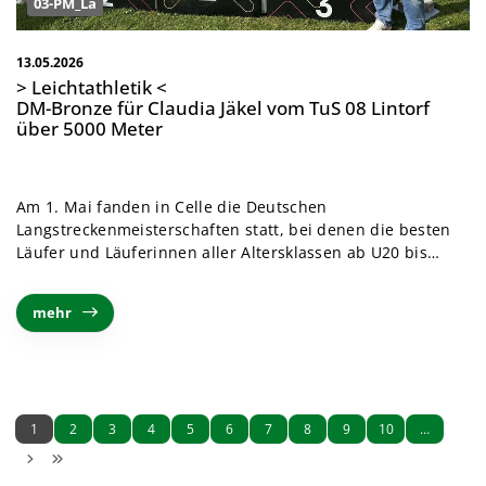
03-PM_La
13.05.2026
> Leichtathletik <
DM-Bronze für Claudia Jäkel vom TuS 08 Lintorf
über 5000 Meter
Am 1. Mai fanden in Celle die Deutschen
Langstreckenmeisterschaften statt, bei denen die besten
Läufer und Läuferinnen aller Altersklassen ab U20 bis…
mehr
1
2
3
4
5
6
7
8
9
10
…