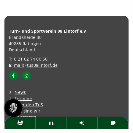
Turn- und Sportverein 08 Lintorf e.V.
Brandsheide 30
40885 Ratingen
Deutschland
T:
0 21 02 74 00 50
E:
mail@tus08lintorf.de
News
Termine
Über den TuS
Das sind wir
Sportarten
Sportsuche
TuSfit