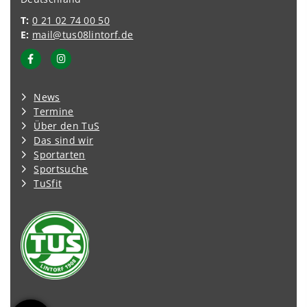
T:
0 21 02 74 00 50
E:
mail@tus08lintorf.de
News
Termine
Über den TuS
Das sind wir
Sportarten
Sportsuche
TuSfit