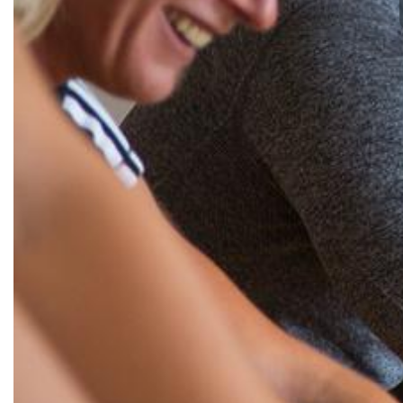
Brandsheide 30
40885 Ratingen
Deutschland
T:
0 21 02 74 00 50
E:
mail@tus08lintorf.de