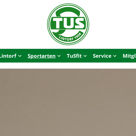
Lintorf
Sportarten
TuSfit
Service
Mitg