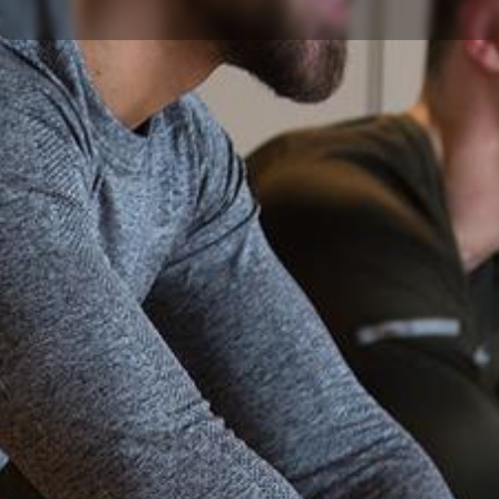
Über den TuS
Das sind wir
Sportarten
Sportsuche
TuSfit