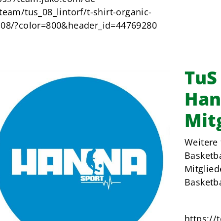
team/tus_08_lintorf/t-shirt-organic-
08/?color=800&header_id=44769280
TuS 
Han
Mit
Weitere 
Basketba
Mitglied
Basketba
https://