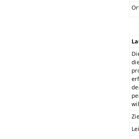
Or
La
Di
di
pr
er
de
pe
wi
Zi
Le