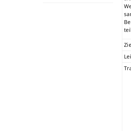
We
sa
Be
te
Zi
Le
Tr