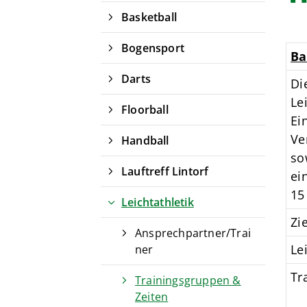
Basketball
Bogensport
Ba
Darts
Di
Le
Floorball
Ei
Ve
Handball
so
Lauftreff Lintorf
ei
15
Leichtathletik
Zi
Ansprechpartner/Trai
Le
ner
Tr
Trainingsgruppen &
Zeiten