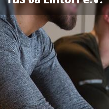
Termine
Über den TuS
Das sind wir
Sportarten
Sportsuche
TuSfit