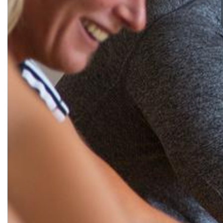
e.V.
Brandsheide 30
40885 Ratingen
Deutschland
T:
0 21 02 74 00 50
E:
mail@tus08lintorf.de