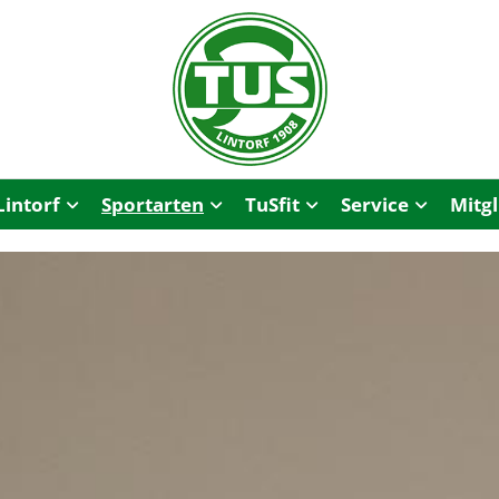
Lintorf
Sportarten
TuSfit
Service
Mitg