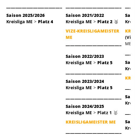
_________________________
_________________________
____
Saison 2025/2026
Saison 2021/2022
Sais
Kreisliga ME
>
Platz 4
Kreisliga ME
>
Platz 2
🥈
Krei
VIZE-KREISLIGAMEISTER
KRE
ME
(Viz
_________________________
ME/
____
Saison 2022/2023
Sais
Kreisliga ME
>
Platz 5
Krei
_________________________
KRE
Saison 2023/2024
____
Kreisliga ME
>
Platz 5
Sais
_________________________
Krei
Saison 2024/2025
____
Kreisliga ME
>
Platz 1
🥇
Sais
KREISLIGAMEISTER ME
Krei
_________________________