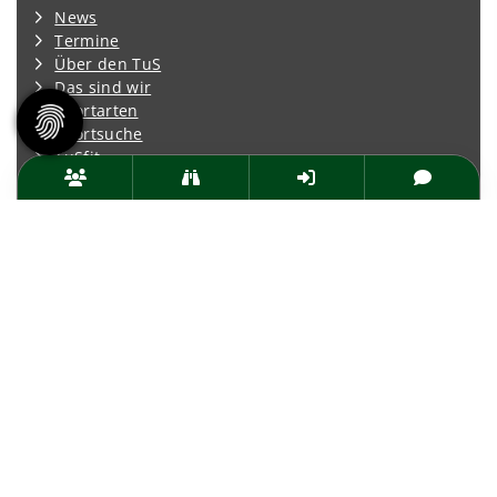
News
Termine
Über den TuS
Das sind wir
Sportarten
Sportsuche
TuSfit