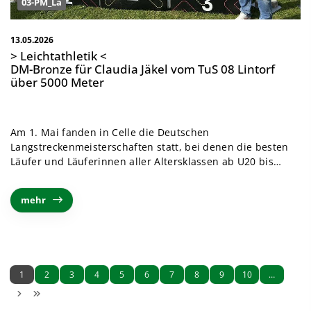
03-PM_La
13.05.2026
> Leichtathletik <
DM-Bronze für Claudia Jäkel vom TuS 08 Lintorf
über 5000 Meter
Am 1. Mai fanden in Celle die Deutschen
Langstreckenmeisterschaften statt, bei denen die besten
Läufer und Läuferinnen aller Altersklassen ab U20 bis…
mehr
1
2
3
4
5
6
7
8
9
10
…