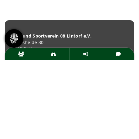
Turn- und Sportverein 08 Lintorf e.V.
Brandsheide 30
40885 Ratingen
Deutschland
T:
0 21 02 74 00 50
E:
mail@tus08lintorf.de
News
Termine
Über den TuS
Das sind wir
Sportarten
Sportsuche
TuSfit