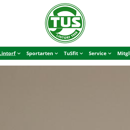
Lintorf
Sportarten
TuSfit
Service
Mitg