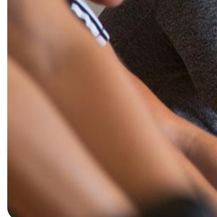
T:
0 21 02 74 00 50
E:
mail@tus08lintorf.de