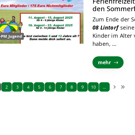
Ferienfreizeit
den Sommerf
Zum Ende der S
08 Lintorf
seine 
Kinder im Alter 
-PM_Jugend
haben, …
mehr
2
3
4
5
6
7
8
9
10
…