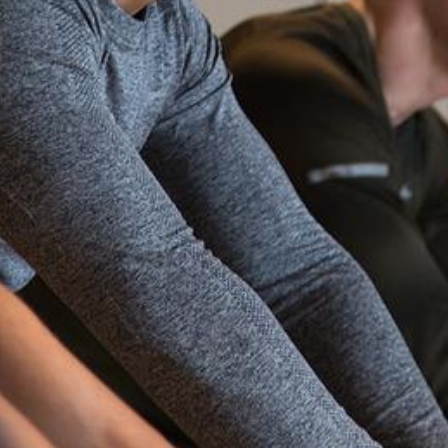
Sportarten
Sportsuche
TuSfit