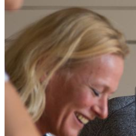
Turn- und Sportverein 08 Lintor
e.V.
Brandsheide 30
40885 Ratingen
Deutschland