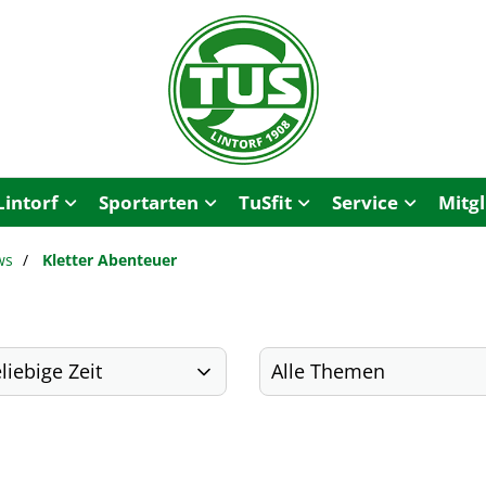
Lintorf
Sportarten
TuSfit
Service
Mitg
ws
Kletter Abenteuer