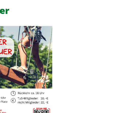
er
f
News