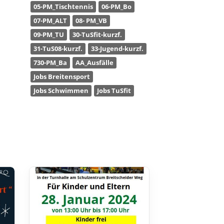
05-PM_Tischtennis
06-PM_Bo
07-PM_ALT
08- PM_VB
09-PM_TU
30-TuSfit-kurzf.
31-TuS08-kurzf.
33-Jugend-kurzf.
730-PM_Ba
AA_Ausfälle
Jobs Breitensport
Jobs Schwimmen
Jobs TuSfit