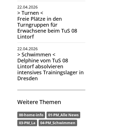
22.04.2026
> Turnen <
Freie Plätze in den
Turngruppen für
Erwachsene beim TuS 08
Lintorf
22.04.2026
> Schwimmen <
Delphine vom TuS 08
Lintorf absolvieren
intensives Trainingslager in
Dresden
Weitere Themen
00-home-info
01-PM_Alle News
03-PM_La
04-PM_Schwimmen