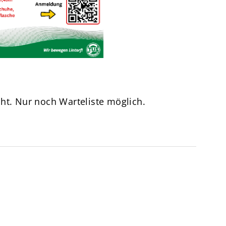
Termine
Über den TuS
Das sind wir
Sportarten
Sportsuche
TuSfit
ht. Nur noch Warteliste möglich.