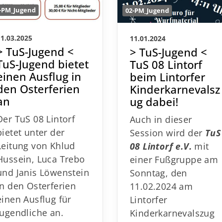
-PM_Jugend
02-PM_Jugend
11.03.2025
11.01.2024
> TuS-Jugend <
> TuS-Jugend <
TuS-Jugend bietet
TuS 08 Lintorf
einen Ausflug in
beim Lintorfer
den Osterferien
Kinderkarnevalsz
an
ug dabei!
Der TuS 08 Lintorf
Auch in dieser
bietet unter der
Session wird der
Tu
Leitung von Khlud
08 Lintorf e.V.
mit
Hussein, Luca Trebo
einer Fußgruppe am
und Janis Löwenstein
Sonntag, den
in den Osterferien
11.02.2024 am
einen Ausflug für
Lintorfer
Jugendliche an.
Kinderkarnevalszug