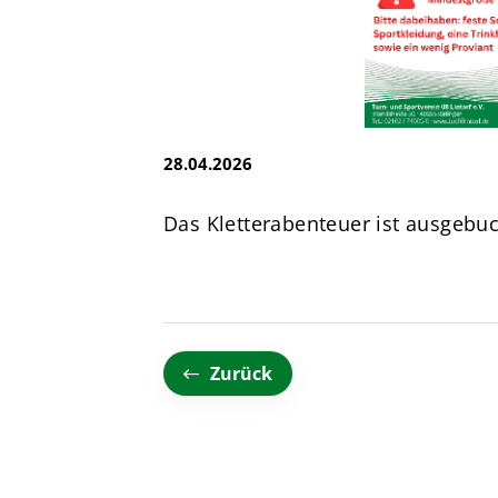
e.V.
Brandsheide 30
40885 Ratingen
Deutschland
T:
0 21 02 74 00 50
28.04.2026
E:
mail@tus08lintorf.de
Das Kletterabenteuer ist ausgebuc
Zurück