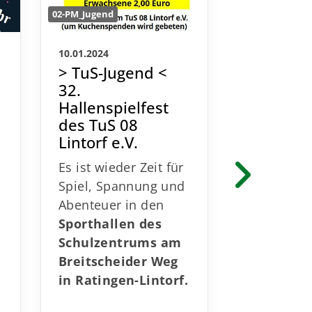
02-PM_Jugend
02-PM_Jugend
16.10.2023
10.01.2024
> TuS-Ju
> TuS-Jugend <
TuS-Jug
32.
Ausflug 
Hallenspielfest
Herbstfe
des TuS 08 Lintorf
eine Me
e.V.
Der TuS 08
Es ist wieder Zeit für
hat unter 
Spiel, Spannung und
S
von Janis
Abenteuer in den
Löwenstei
Sporthallen des
Trebo und
Schulzentrums am
Auszubild
Breitscheider Weg
Hussein u
in Ratingen-Lintorf.
Jasmin Sch