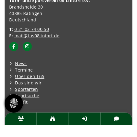
Turn- und Sportverein 08 Lintorf e.V.
Brandsheide 30
40885 Ratingen
Deutschland
T:
0 21 02 74 00 50
E:
mail@tus08lintorf.de
News
Termine
Über den TuS
Das sind wir
Sportarten
Sportsuche
TuSfit