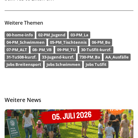
Weitere Themen
00-home-info
02-PM_Jugend
03-PM_La
04-PM_Schwimmen
05-PM_Tischtennis
06-PM_Bo
07-PM_ALT
08- PM_VB
09-PM_TU
30-TuSfit-kurzf.
31-TuS08-kurzf.
33-Jugend-kurzf.
730-PM_Ba
AA_Ausfälle
Jobs Breitensport
Jobs Schwimmen
Jobs TuSfit
Weitere News