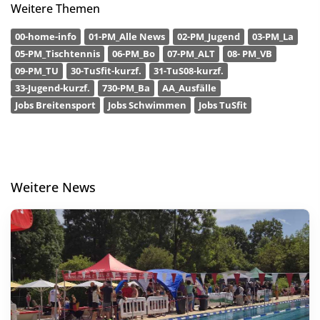
Weitere Themen
00-home-info
01-PM_Alle News
02-PM_Jugend
03-PM_La
05-PM_Tischtennis
06-PM_Bo
07-PM_ALT
08- PM_VB
09-PM_TU
30-TuSfit-kurzf.
31-TuS08-kurzf.
33-Jugend-kurzf.
730-PM_Ba
AA_Ausfälle
Jobs Breitensport
Jobs Schwimmen
Jobs TuSfit
Weitere News