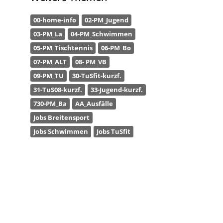
00-home-info
02-PM_Jugend
03-PM_La
04-PM_Schwimmen
05-PM_Tischtennis
06-PM_Bo
07-PM_ALT
08- PM_VB
09-PM_TU
30-TuSfit-kurzf.
31-TuS08-kurzf.
33-Jugend-kurzf.
730-PM_Ba
AA_Ausfälle
Jobs Breitensport
Jobs Schwimmen
Jobs TuSfit