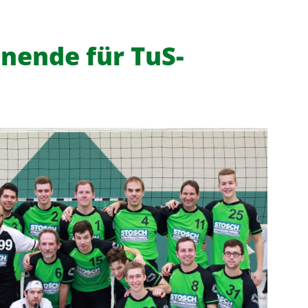
nende für TuS-
f
News