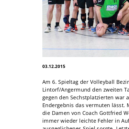
e.V.
Brandsheide 30
40885 Ratingen
Deutschland
T:
0 21 02 74 00 50
E:
mail@tus08lintorf.de
03.12.2015
Am 6. Spieltag der Volleyball Bez
Lintorf/Angermund den zweiten Ta
gegen den Sechstplatzierten war a
Endergebnis das vermuten lässt. Mi
die Damen von Coach Gottfried We
immer wieder leichte Fehler in Au
ausgeglichenes Spiel sorgte. Letz