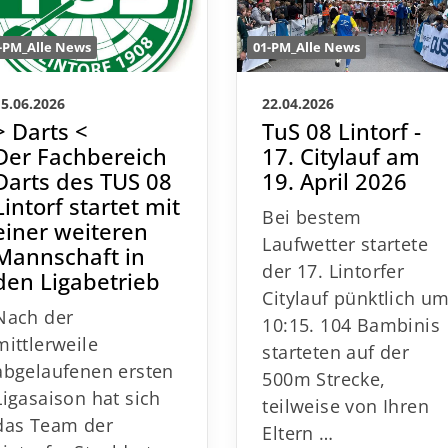
01-PM_Alle News
-PM_Alle News
22.04.2026
15.06.2026
TuS 08 Lintorf -
> Darts <
17. Citylauf am
Der Fachbereich
19. April 2026
Darts des TUS 08
Lintorf startet mit
Bei bestem
einer weiteren
Laufwetter startete
Mannschaft in
der 17. Lintorfer
den Ligabetrieb
Citylauf pünktlich u
Nach der
10:15. 104 Bambinis
mittlerweile
starteten auf der
abgelaufenen ersten
500m Strecke,
Ligasaison hat sich
teilweise von Ihren
das Team der
Eltern …