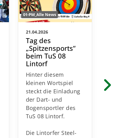
01-PM_Alle News
01-PM_Alle New
21.04.2026
09.03.2026
Tag des
Citylauf
„Spitzensports“
Medaill
beim TuS 08
Pokale /
Lintorf
Frühbuc
noch bi
Hinter diesem
15.03.20
kleinen Wortspiel
Helfer n
steckt die Einladung
m
gesucht!
der Dart- und
Am Sonnta
Bogensportler des
April 2026
TuS 08 Lintorf.
17. Cityla
08 Lintorf 
Die Lintorfer Steel-