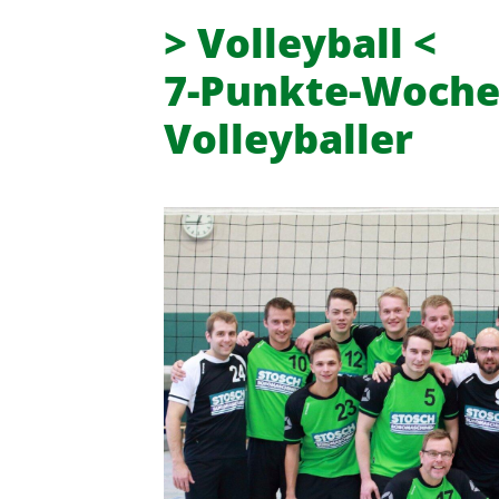
> Volleyball <
7-Punkte-Woche
Volleyballer
Turn- und Sportverein 08 Lintor