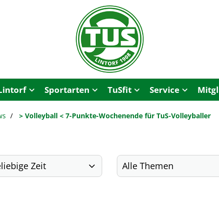
Lintorf
Sportarten
TuSfit
Service
Mitg
ws
> Volleyball < 7-Punkte-Wochenende für TuS-Volleyballer