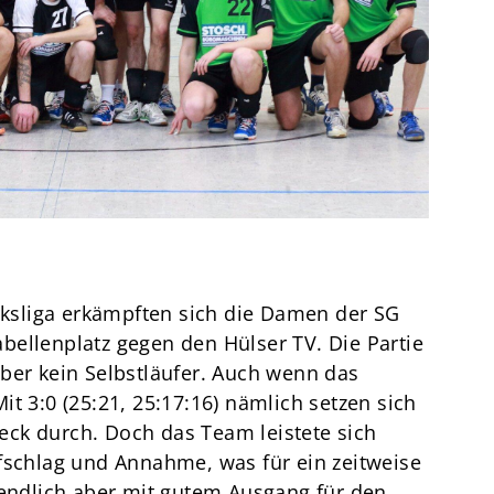
Termine
Über den TuS
Das sind wir
Sportarten
Sportsuche
TuSfit
irksliga erkämpften sich die Damen der SG
bellenplatz gegen den Hülser TV. Die Partie
ber kein Selbstläufer. Auch wenn das
t 3:0 (25:21, 25:17:16) nämlich setzen sich
ck durch. Doch das Team leistete sich
fschlag und Annahme, was für ein zeitweise
tendlich aber mit gutem Ausgang für den