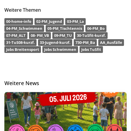
Weitere Themen
00-home-info
02-PM_Jugend
03-PM_La
04-PM_Schwimmen
05-PM_Tischtennis
06-PM_Bo
07-PM_ALT
08- PM_VB
09-PM_TU
30-TuSfit-kurzf.
31-TuS08-kurzf.
33-Jugend-kurzf.
730-PM_Ba
AA_Ausfälle
Jobs Breitensport
Jobs Schwimmen
Jobs TuSfit
Weitere News