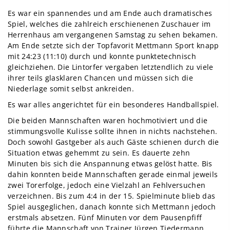
Es war ein spannendes und am Ende auch dramatisches
Spiel, welches die zahlreich erschienenen Zuschauer im
Herrenhaus am vergangenen Samstag zu sehen bekamen.
Am Ende setzte sich der Topfavorit Mettmann Sport knapp
mit 24:23 (11:10) durch und konnte punktetechnisch
gleichziehen. Die Lintorfer vergaben letztendlich zu viele
ihrer teils glasklaren Chancen und müssen sich die
Niederlage somit selbst ankreiden.
Es war alles angerichtet für ein besonderes Handballspiel.
Die beiden Mannschaften waren hochmotiviert und die
stimmungsvolle Kulisse sollte ihnen in nichts nachstehen.
Doch sowohl Gastgeber als auch Gäste schienen durch die
Situation etwas gehemmt zu sein. Es dauerte zehn
Minuten bis sich die Anspannung etwas gelöst hatte. Bis
dahin konnten beide Mannschaften gerade einmal jeweils
zwei Torerfolge, jedoch eine Vielzahl an Fehlversuchen
verzeichnen. Bis zum 4:4 in der 15. Spielminute blieb das
Spiel ausgeglichen, danach konnte sich Mettmann jedoch
erstmals absetzen. Fünf Minuten vor dem Pausenpfiff
führte die Mannschaft von Trainer Jürgen Tiedermann