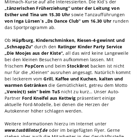
Mitmach-Kurse auf alle Interessierten. Die Kid´s der
„tänzerischen Früherziehung“ unter der Leitung von
Esther und Tina um 15.30 Uhr
sowie Tanzaufführungen
von Inga Lürsen´s
„Ds Dance Club“ um 16.30 Uhr
runden
das Sportprogramm ab.
Ob
Hüpfburg, Kinderschminken, Riesen-4-gewinnt und
„SchnappZu“
durch den
Ratinger Kinder Party Service
„Die Moojes aus der Kiste“,
all das wird keine Langeweile
bei den kleinen Besuchern aufkommen lassen. Mit
frischem
PopCorn
und beim
StockBrot
backen ist nicht
nur für die „Kleinen“ ausruhen angesagt. Natürlich kommt
bei leckerem vom
Grill, Kaffee und Kuchen, kalten und
warmen Getränken
die Gemütlichkeit, getreu dem Motto
„Verein(t) sein“ beim TuS
nicht zu kurz… Unser Auto-
Partner
Ford Kneifel aus Kettwig
präsentiert einige
aktuelle Ford-Modelle, bei denen die Herzen der
Autokenner höher schlagen werden.
Weitere Informationen hierzu im Internet unter
www.tus08lintorf.de
oder im beigefügten Flyer. Gerne
stehen aber auch die Mitarbeiter in der Geschäftsstelle