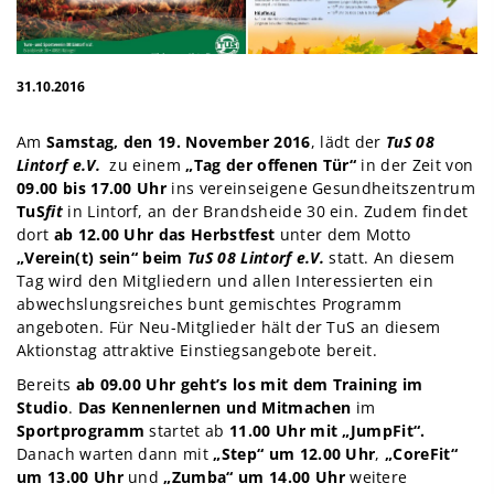
31.10.2016
Am
Samstag, den 19. November 2016
, lädt der
TuS 08
Lintorf e.V.
zu einem
„Tag der offenen Tür“
in der Zeit von
09.00 bis 17.00 Uhr
ins vereinseigene Gesundheitszentrum
TuS
fit
in Lintorf, an der Brandsheide 30 ein. Zudem findet
dort
ab 12.00 Uhr das
Herbstfest
unter dem Motto
„Verein(t) sein“ beim
TuS 08 Lintorf e.V.
statt. An diesem
Tag wird den Mitgliedern und allen Interessierten ein
abwechslungsreiches bunt gemischtes Programm
angeboten. Für Neu-Mitglieder hält der TuS an diesem
Aktionstag attraktive Einstiegsangebote bereit.
Bereits
ab 09.00 Uhr geht’s los mit dem Training im
Studio
.
Das Kennenlernen und Mitmachen
im
Sportprogramm
startet ab
11.00 Uhr mit „JumpFit“.
Danach warten dann mit
„Step“ um 12.00 Uhr
,
„CoreFit“
um 13.00 Uhr
und
„Zumba“ um 14.00
Uhr
weitere