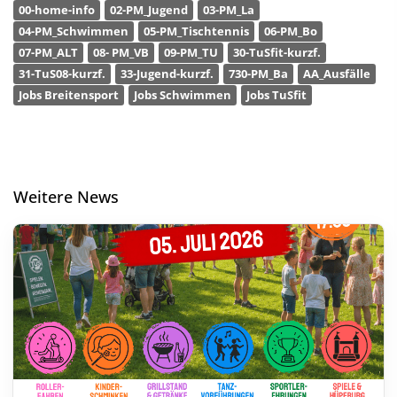
00-home-info
02-PM_Jugend
03-PM_La
04-PM_Schwimmen
05-PM_Tischtennis
06-PM_Bo
07-PM_ALT
08- PM_VB
09-PM_TU
30-TuSfit-kurzf.
31-TuS08-kurzf.
33-Jugend-kurzf.
730-PM_Ba
AA_Ausfälle
Jobs Breitensport
Jobs Schwimmen
Jobs TuSfit
Weitere News