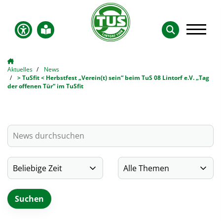
Aktuelles
News
> TuSfit < Herbstfest „Verein(t) sein“ beim TuS 08 Lintorf e.V. „Tag
der offenen Tür“ im TuSfit