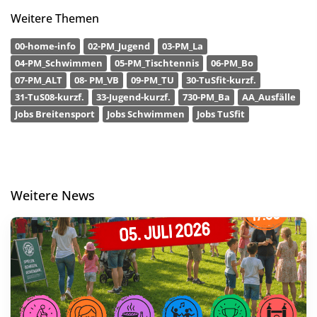
Weitere Themen
00-home-info
02-PM_Jugend
03-PM_La
04-PM_Schwimmen
05-PM_Tischtennis
06-PM_Bo
07-PM_ALT
08- PM_VB
09-PM_TU
30-TuSfit-kurzf.
31-TuS08-kurzf.
33-Jugend-kurzf.
730-PM_Ba
AA_Ausfälle
Jobs Breitensport
Jobs Schwimmen
Jobs TuSfit
Weitere News