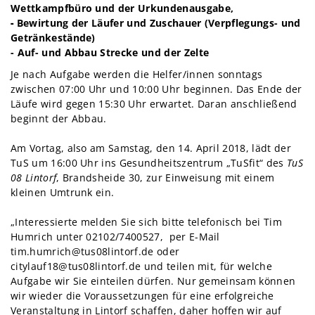
Wettkampfbüro und der Urkundenausgabe,
-
Bewirtung der Läufer und Zuschauer (Verpflegungs- und
Getränkestände)
- Auf- und Abbau Strecke und der Zelte
Je nach Aufgabe werden die Helfer/innen sonntags
zwischen 07:00 Uhr und 10:00 Uhr beginnen. Das Ende der
Läufe wird gegen 15:30 Uhr erwartet. Daran anschließend
beginnt der Abbau.
Am Vortag, also am Samstag, den 14. April 2018, lädt der
TuS um 16:00 Uhr ins Gesundheitszentrum „TuSfit“ des
TuS
08 Lintorf
, Brandsheide 30, zur Einweisung mit einem
kleinen Umtrunk ein.
„Interessierte melden Sie sich bitte telefonisch bei Tim
Humrich unter 02102/7400527, per E-Mail
tim.humrich@tus08lintorf.de
oder
citylauf18@tus08lintorf.de
und teilen mit, für welche
Aufgabe wir Sie einteilen dürfen. Nur gemeinsam können
wir wieder die Voraussetzungen für eine erfolgreiche
Veranstaltung in Lintorf schaffen, daher hoffen wir auf