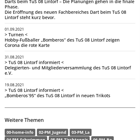
Darts beim TuS 08 Lintorf – Die Planungen gehen in die finale
Phase.
Die Eröffnung des neuen Fachbereiches Dart beim TuS 08
Lintorf steht kurz bevor.
01.09.2021
> Turnen <
Hobby-Fußballer „Bomberos“ des TuS 08 Lintorf zeigen
Corona die rote Karte
31.08.2021
> TuS 08 Lintorf informiert <
Delegierten- und Mitgliederversammlung des TuS 08 Lintorf
e.V.
19.08.2021
> TuS 08 Lintorf informiert <
„Bomberos´95“ des TuS 08 Lintorf in neuen Trikots
Weitere Themen
00-home-info
02-PM_Jugend
03-PM_La
04-PM_Schwimmen
05-PM_Tischtennis
06-PM_Bo