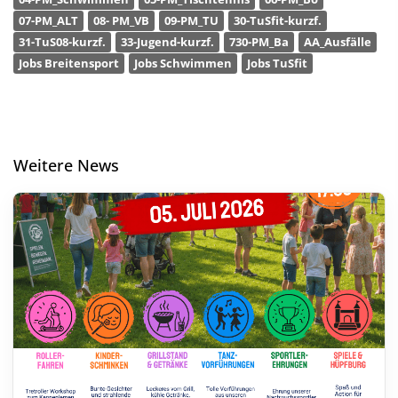
07-PM_ALT
08- PM_VB
09-PM_TU
30-TuSfit-kurzf.
31-TuS08-kurzf.
33-Jugend-kurzf.
730-PM_Ba
AA_Ausfälle
Jobs Breitensport
Jobs Schwimmen
Jobs TuSfit
Weitere News