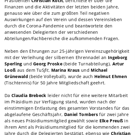
Präsidenten
Christian Koch,
berichtete er über die
Finanzen und die Aktivitäten der letzten beiden Jahre,
genauso wie über die zum größten Teil negativen
Auswirkungen auf den Verein und dessen Vereinsleben
durch die Corona-Pandemie und beantwortete den
anwesenden Delegierten der verschiedenen
Abteilungen/Fachbereiche die aufkommenden Fragen.
Neben den Ehrungen zur 25-jährigen Vereinszugehörigkeit
mit der Verleihung der silbernen Ehrennadel an
Ingeborg
Sperling
und
Georg Proske
(beide Turnabteilung),
Artur
Looß
aus dem TuS
fit
,
Marina Kraus
und
Michael
Grünewald
(beide Volleyball), wurde auch
Helmut Ehmen
(Tischtennis) für 50 Jahre Mitgliedschaft geehrt.
Da
Claudia Brebeck
leider nicht für eine weitere Mitarbeit
im Präsidium zur Verfügung stand, wurden nach der
einstimmigen Entlastung des gesamten Vorstandes für das
abgelaufene Geschäftsjahr,
Daniel Tombers
für zwei Jahre
als neues Präsidiumsmitglied gewählt sowie
Elke Preuß
in
ihrem Amt als Präsidiumsmitglied für die kommenden zwei
Jahre durch die Delegierten bestätigt, ebenso wie
Christian