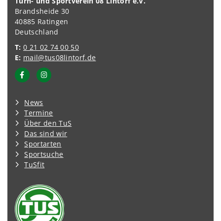
Turn- und Sportverein 08 Lintorf e.V.
Brandsheide 30
40885 Ratingen
Deutschland
T:
0 21 02 74 00 50
E:
mail@tus08lintorf.de
News
Termine
Über den TuS
Das sind wir
Sportarten
Sportsuche
TuSfit