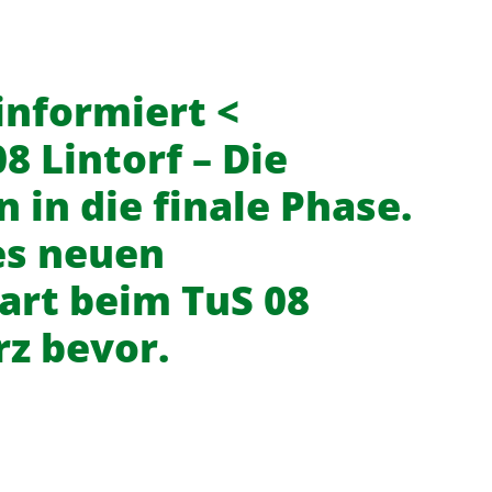
 informiert <
8 Lintorf – Die
in die finale Phase.
es neuen
art beim TuS 08
rz bevor.
f
News