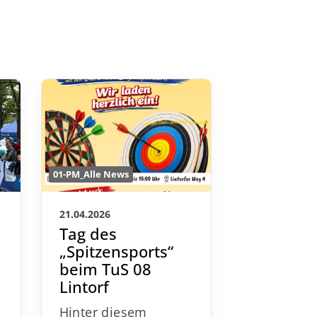
01-PM_Alle News
01-PM_Alle New
21.04.2026
09.03.2026
Tag des
Citylauf
„Spitzensports“
Medaill
beim TuS 08
Pokale /
Lintorf
Frühbuc
noch bi
Hinter diesem