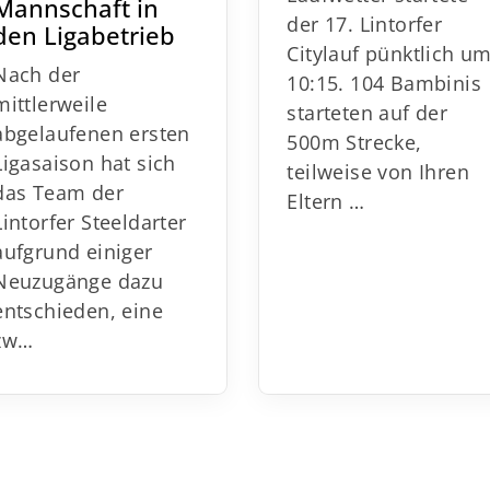
Mannschaft in
der 17. Lintorfer
den Ligabetrieb
Citylauf pünktlich u
Nach der
10:15. 104 Bambinis
mittlerweile
starteten auf der
abgelaufenen ersten
500m Strecke,
Ligasaison hat sich
teilweise von Ihren
das Team der
Eltern …
Lintorfer Steeldarter
aufgrund
einiger
Neuzugänge dazu
entschieden, eine
zw
…