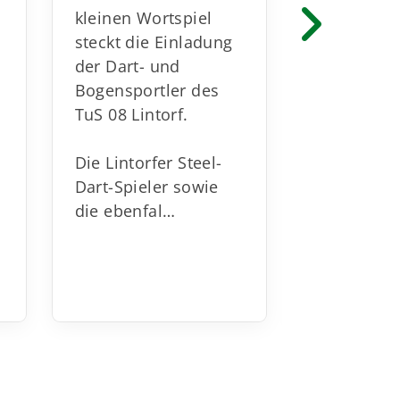
15.03.20
kleinen Wortspiel
Helfer n
steckt die Einladung
m
gesucht!
der Dart- und
Am Sonnta
Bogensportler des
April 2026
TuS 08 Lintorf.
17. Cityla
08 Lintorf 
Die Lintorfer Steel-
Dart-Spieler sowie
Auch in d
die ebenfal…
erhält jed
der das Zi
Spe…