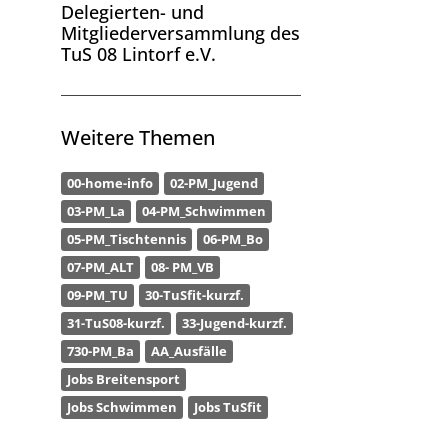
Delegierten- und
Mitgliederversammlung des
TuS 08 Lintorf e.V.
Weitere Themen
00-home-info
02-PM_Jugend
03-PM_La
04-PM_Schwimmen
05-PM_Tischtennis
06-PM_Bo
07-PM_ALT
08- PM_VB
09-PM_TU
30-TuSfit-kurzf.
31-TuS08-kurzf.
33-Jugend-kurzf.
730-PM_Ba
AA_Ausfälle
Jobs Breitensport
Jobs Schwimmen
Jobs TuSfit