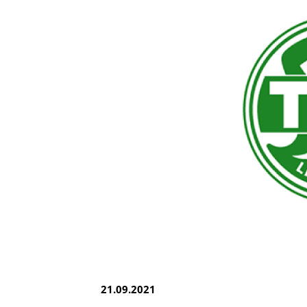
e.V.
Brandsheide 30
40885 Ratingen
Deutschland
T:
0 21 02 74 00 50
E:
mail@tus08lintorf.de
21.09.2021