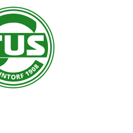
Termine
Über den TuS
Das sind wir
Sportarten
Sportsuche
TuSfit