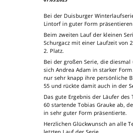
e.V.
Brandsheide 30
Bei der Duisburger Winterlaufseri
40885 Ratingen
Lintorf in guter Form präsentieren
Deutschland
Beim zweiten Lauf der kleinen Ser
T:
0 21 02 74 00 50
Schurgacz mit einer Laufzeit von 
E:
mail@tus08lintorf.de
2. Platz.
Bei der großen Serie, die diesmal 
sich Andrea Adam in starker Form. 
nur sehr knapp ihre persönliche Be
55 und rückte damit auch in der S
Das gute Ergebnis der Läufer des T
60 startende Tobias Grauke ab, der
in sehr guter Form präsentierte.
Herzlichen Glückwunsch an alle Te
letzten Lauf der Serie.