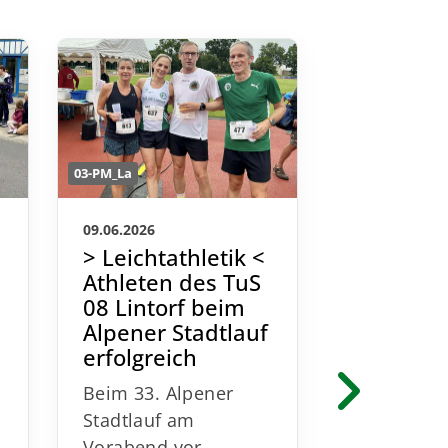
03-PM_La
03-PM_La
09.06.2026
13.05.2026
> Leichtathletik <
> Leichta
Athleten des TuS
DM-Bron
08 Lintorf beim
Claudia 
Alpener Stadtlauf
TuS 08 L
erfolgreich
über 50
Beim 33. Alpener
Stadtlauf am
n
Vorabend vor
Am 1. Mai