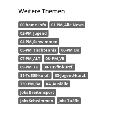
Weitere Themen
00-home-info
01-PM_Alle News
02-PM_Jugend
04-PM_Schwimmen
05-PM_Tischtennis
06-PM_Bo
07-PM_ALT
08- PM_VB
09-PM_TU
30-TuSfit-kurzf.
31-TuS08-kurzf.
33-Jugend-kurzf.
730-PM_Ba
AA_Ausfälle
Jobs Breitensport
Jobs Schwimmen
Jobs TuSfit