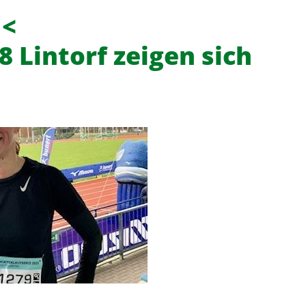
 <
8 Lintorf zeigen sich
f
News