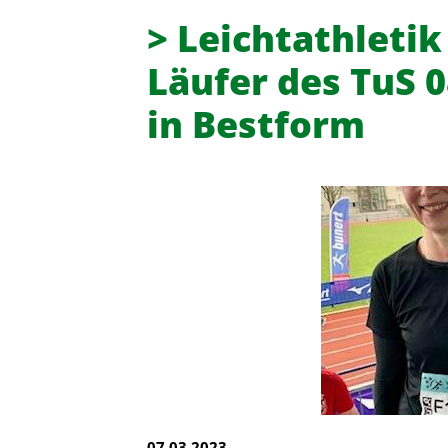
> Leichtathletik
Läufer des TuS 0
in Bestform
Turn- und Sportverein 08 Lintor
07.03.2023