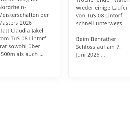
Nordrhein-
wieder einige Läufer
Meisterschaften der
von TuS 08 Lintorf
Masters 2026
schnell unterwegs.
statt.
Claudia Jäkel
vom TuS 08 Lintorf
Beim Benrather
trat sowohl über
Schlosslauf am 7.
1500m als auch
…
Juni 2026 …