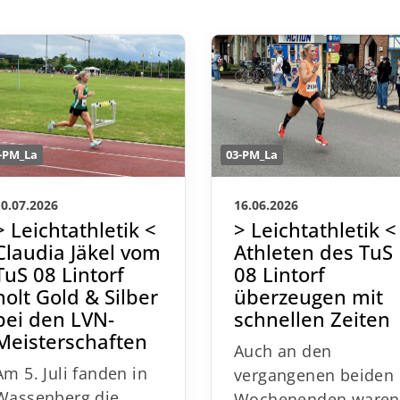
-PM_La
03-PM_La
10.07.2026
16.06.2026
> Leichtathletik <
> Leichtathletik <
Claudia Jäkel vom
Athleten des TuS
TuS 08 Lintorf
08 Lintorf
holt Gold & Silber
überzeugen mit
bei den LVN-
schnellen Zeiten
Meisterschaften
Auch an den
Am 5. Juli fanden in
vergangenen beiden
Wassenberg die
Wochenenden ware