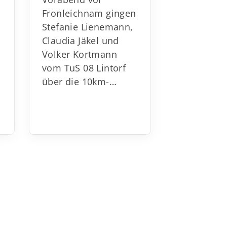
Fronleichnam gingen
Celle die 
Stefanie Lienemann,
Langstrec
Claudia Jäkel und
schaften st
Volker Kortmann
denen die
vom TuS 08 Lintorf
Läufer un
über die 10km-…
Läuferinne
Altersklas
bis…