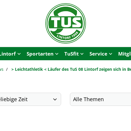
Lintorf
Sportarten
TuSfit
Service
Mitg
ws
> Leichtathletik < Läufer des TuS 08 Lintorf zeigen sich in 