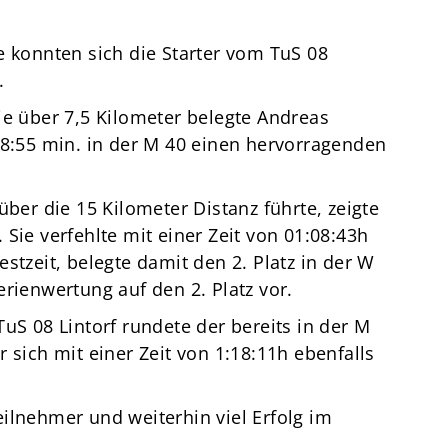
Termine
Über den TuS
e konnten sich die Starter vom TuS 08
Das sind wir
.
ie über 7,5 Kilometer belegte Andreas
Sportarten
28:55 min. in der M 40 einen hervorragenden
Sportsuche
TuSfit
über die 15 Kilometer Distanz führte, zeigte
Sie verfehlte mit einer Zeit von 01:08:43h
stzeit, belegte damit den 2. Platz in der W
erienwertung auf den 2. Platz vor.
uS 08 Lintorf rundete der bereits in der M
 sich mit einer Zeit von 1:18:11h ebenfalls
ilnehmer und weiterhin viel Erfolg im