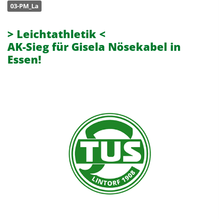
03-PM_La
> Leichtathletik <
AK-Sieg für Gisela Nösekabel in
Essen!