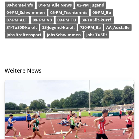
00-home-info
01-PM_Alle News
02-PM_Jugend
04-PM_Schwimmen
05-PM_Tischtennis
06-PM_Bo
07-PM_ALT
08- PM_VB
09-PM_TU
30-TuSfit-kurzf.
31-TuS08-kurzf.
33-Jugend-kurzf.
730-PM_Ba
AA_Ausfälle
Jobs Breitensport
Jobs Schwimmen
Jobs TuSfit
Weitere News