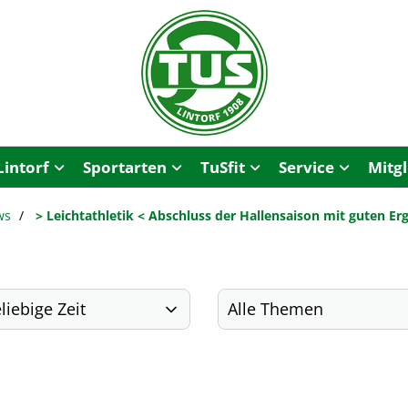
Lintorf
Sportarten
TuSfit
Service
Mitg
ws
> Leichtathletik < Abschluss der Hallensaison mit guten Er