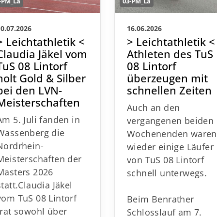
-PM_La
03-PM_La
10.07.2026
16.06.2026
> Leichtathletik <
> Leichtathletik <
Claudia Jäkel vom
Athleten des TuS
TuS 08 Lintorf
08 Lintorf
holt Gold & Silber
überzeugen mit
bei den LVN-
schnellen Zeiten
Meisterschaften
Auch an den
Am 5. Juli fanden in
vergangenen beiden
Wassenberg die
Wochenenden ware
Nordrhein-
wieder einige Läufer
Meisterschaften der
von TuS 08 Lintorf
Masters 2026
schnell unterwegs.
statt.
Claudia Jäkel
vom TuS 08 Lintorf
Beim Benrather
trat sowohl über
Schlosslauf am 7.