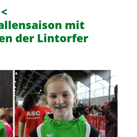
 <
allensaison mit
en der Lintorfer
f
News