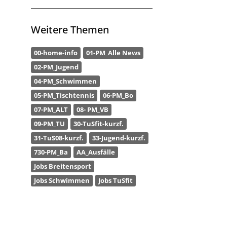
Weitere Themen
00-home-info
01-PM_Alle News
02-PM_Jugend
04-PM_Schwimmen
05-PM_Tischtennis
06-PM_Bo
07-PM_ALT
08- PM_VB
09-PM_TU
30-TuSfit-kurzf.
31-TuS08-kurzf.
33-Jugend-kurzf.
730-PM_Ba
AA_Ausfälle
Jobs Breitensport
Jobs Schwimmen
Jobs TuSfit