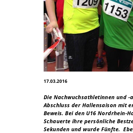
e.V.
Brandsheide 30
40885 Ratingen
Deutschland
T:
0 21 02 74 00 50
E:
mail@tus08lintorf.de
17.03.2016
Die Nachwuchsathletinnen und -at
Abschluss der Hallensaison mit e
Beweis. Bei den U16 Nordrhein-Ha
Schauerte ihre persönliche Bestz
Sekunden und wurde Fünfte. Ebenf