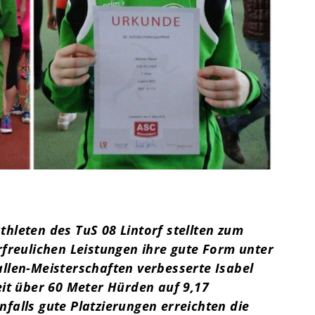
Termine
Über den TuS
Das sind wir
Sportarten
Sportsuche
TuSfit
hleten des TuS 08 Lintorf stellten zum
rfreulichen Leistungen ihre gute Form unter
llen-Meisterschaften verbesserte Isabel
eit über 60 Meter Hürden auf 9,17
alls gute Platzierungen erreichten die