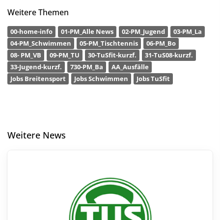
Weitere Themen
00-home-info
01-PM_Alle News
02-PM_Jugend
03-PM_La
04-PM_Schwimmen
05-PM_Tischtennis
06-PM_Bo
08- PM_VB
09-PM_TU
30-TuSfit-kurzf.
31-TuS08-kurzf.
33-Jugend-kurzf.
730-PM_Ba
AA_Ausfälle
Jobs Breitensport
Jobs Schwimmen
Jobs TuSfit
Weitere News