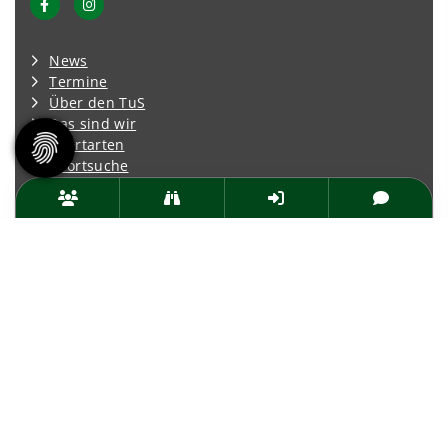
News
Termine
Über den TuS
Das sind wir
Sportarten
Sportsuche
TuSfit