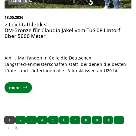
03-PM_La
13.05.2026
> Leichtathletik <
DM-Bronze für Claudia Jäkel vom TuS 08 Lintorf
über 5000 Meter
Am 1. Mai fanden in Celle die Deutschen
Langstreckenmeisterschaften statt, bei denen die besten
Läufer und Läuferinnen aller Altersklassen ab U20 bis…
mehr
1
2
3
4
5
6
7
8
9
10
…