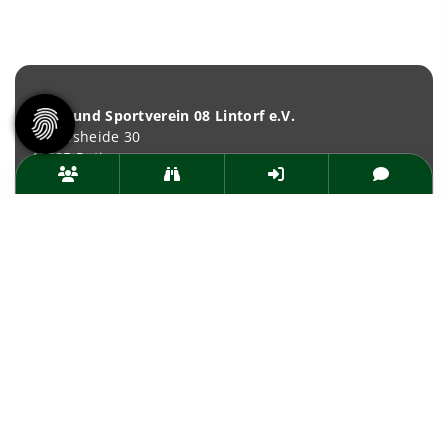
Turn- und Sportverein 08 Lintorf e.V.
Brandsheide 30
40885 Ratingen
Deutschland
T:
0 21 02 74 00 50
E:
mail@tus08lintorf.de
News
Termine
Über den TuS
Das sind wir
Sportarten
Sportsuche
TuSfit