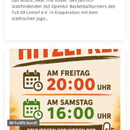
Das Motto „Heat The Street“ des jährlich
stattfindenden 3x3 OpenAir Basketballturniers des
TuS 08 Lintorf e.V. in Kooperation mit dem
städtischen Juge…
30-TuSfit-kurzf.