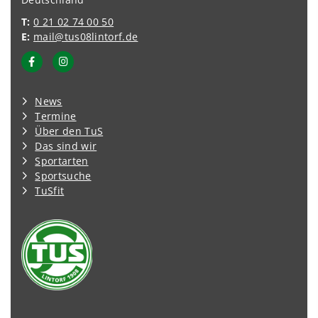
T:
0 21 02 74 00 50
E:
mail@tus08lintorf.de
News
Termine
Über den TuS
Das sind wir
Sportarten
Sportsuche
TuSfit