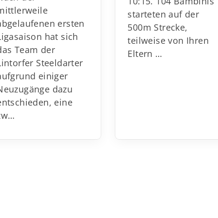
10:15. 104 Bambinis
mittlerweile
starteten auf der
abgelaufenen ersten
500m Strecke,
Ligasaison hat sich
teilweise von Ihren
das Team der
Eltern …
Lintorfer Steeldarter
aufgrund
einiger
Neuzugänge dazu
entschieden, eine
zw
…