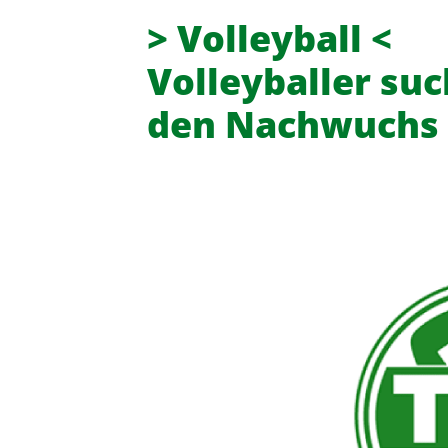
> Volleyball <
Volleyballer su
den Nachwuchs
Turn- und Sportverein 08 Lintor