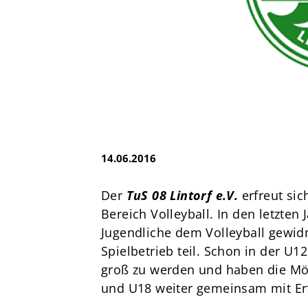
e.V.
Brandsheide 30
40885 Ratingen
Deutschland
T:
0 21 02 74 00 50
E:
mail@tus08lintorf.de
14.06.2016
Der
TuS 08 Lintorf e.V.
erfreut sic
Bereich Volleyball. In den letzten
Jugendliche dem Volleyball gew
Spielbetrieb teil. Schon in der U1
groß zu werden und haben die Mög
und U18 weiter gemeinsam mit Erfo