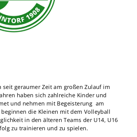
Termine
Über den TuS
Das sind wir
Sportarten
Sportsuche
TuSfit
h seit geraumer Zeit am großen Zulauf im
 Jahren haben sich zahlreiche Kinder und
idmet und nehmen mit Begeisterung am
2 beginnen die Kleinen mit dem Volleyball
lichkeit in den älteren Teams der U14, U16
lg zu trainieren und zu spielen.