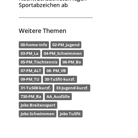
Sportabzeichen ab
Weitere Themen
00-home-info
02-PM_Jugend
03-PM_La
04-PM_Schwimmen
05-PM_Tischtennis
06-PM_Bo
07-PM_ALT
08- PM_VB
09-PM_TU
30-TuSfit-kurzf.
31-TuS08-kurzf.
33-Jugend-kurzf.
730-PM_Ba
AA_Ausfälle
Jobs Breitensport
Jobs Schwimmen
Jobs TuSfit