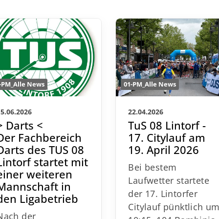
01-PM_Alle News
-PM_Alle News
22.04.2026
15.06.2026
TuS 08 Lintorf -
> Darts <
17. Citylauf am
Der Fachbereich
19. April 2026
Darts des TUS 08
Lintorf startet mit
Bei bestem
einer weiteren
Laufwetter startete
Mannschaft in
der 17. Lintorfer
den Ligabetrieb
Citylauf pünktlich u
Nach der