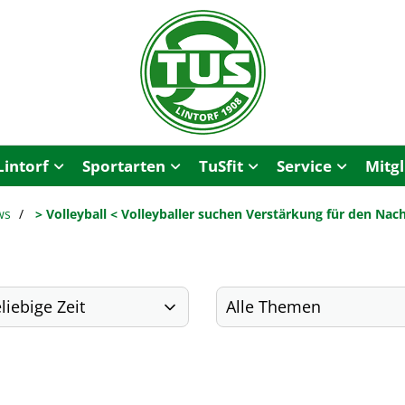
Lintorf
Sportarten
TuSfit
Service
Mitg
ws
> Volleyball < Volleyballer suchen Verstärkung für den Na