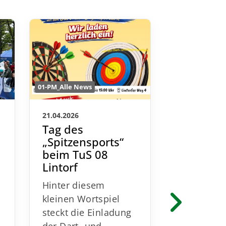
01-PM_Alle News
01-PM_Alle New
21.04.2026
09.03.2026
Tag des
Citylauf
„Spitzensports“
Medaill
beim TuS 08
Pokale /
Lintorf
Frühbuc
noch bi
Hinter diesem
15.03.20
kleinen Wortspiel
Helfer n
steckt die Einladung
m
gesucht!