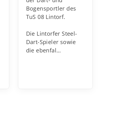
der Dart- und
Am Sonnta
Bogensportler des
April 2026
TuS 08 Lintorf.
17. Cityla
08 Lintorf 
Die Lintorfer Steel-
Dart-Spieler sowie
Auch in d
die ebenfal…
erhält jed
der das Zi
Spe…