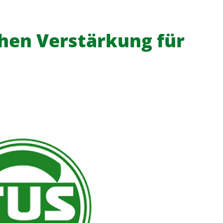
chen Verstärkung für
f
News