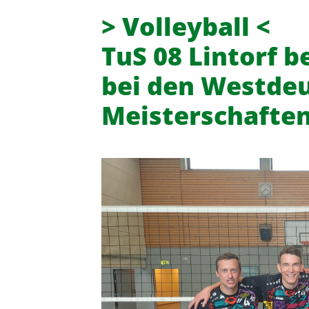
> Volleyball <
TuS 08 Lintorf b
bei den Westde
Meisterschafte
Turn- und Sportverein 08 Lintor