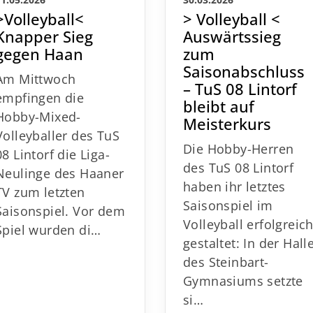
11.05.2026
30.03.2026
>Volleyball<
> Volleyball <
Knapper Sieg
Auswärtssieg
gegen Haan
zum
Saisonabschluss
Am Mittwoch
– TuS 08 Lintorf
empfingen die
bleibt auf
Hobby-Mixed-
Meisterkurs
Volleyballer des TuS
Die Hobby-Herren
08 Lintorf die Liga-
des TuS 08 Lintorf
Neulinge des Haaner
haben ihr letztes
TV zum letzten
Saisonspiel im
Saisonspiel. Vor dem
Volleyball erfolgreic
Spiel wurden di…
gestaltet: In der Hall
des Steinbart-
Gymnasiums setzte
si…