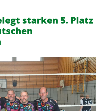
elegt starken 5. Platz
utschen
n
f
News