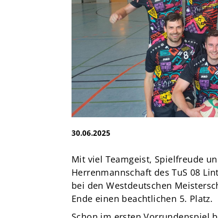
e.V.
Brandsheide 30
40885 Ratingen
Deutschland
T:
0 21 02 74 00 50
E:
mail@tus08lintorf.de
30.06.2025
Mit viel Teamgeist, Spielfreude 
Herrenmannschaft des TuS 08 Lint
bei den Westdeutschen Meistersch
Ende einen beachtlichen 5. Platz.
Schon im ersten Vorrundenspiel b