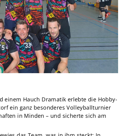
Termine
Über den TuS
Das sind wir
Sportarten
Sportsuche
TuSfit
und einem Hauch Dramatik erlebte die Hobby-
orf ein ganz besonderes Volleyballturnier
aften in Minden – und sicherte sich am
ewies das Team, was in ihm steckt: In