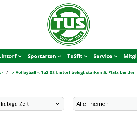
Lintorf
Sportarten
TuSfit
Service
Mitg
ws
> Volleyball < TuS 08 Lintorf belegt starken 5. Platz bei d