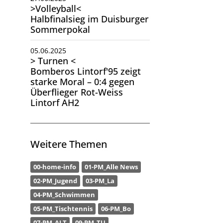
>Volleyball<
Halbfinalsieg im Duisburger
Sommerpokal
05.06.2025
> Turnen <
Bomberos Lintorf'95 zeigt
starke Moral – 0:4 gegen
Überflieger Rot-Weiss
Lintorf AH2
Weitere Themen
00-home-info
01-PM_Alle News
02-PM_Jugend
03-PM_La
04-PM_Schwimmen
05-PM_Tischtennis
06-PM_Bo
07-PM_ALT
09-PM_TU