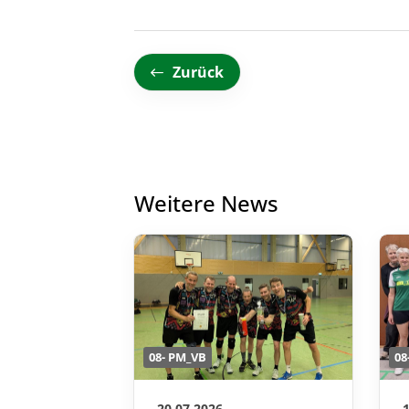
Zurück
Weitere News
08- PM_VB
08