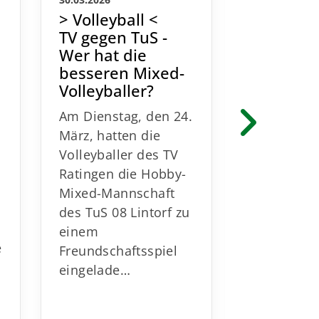
30.03.2026
04.11.2025
> Volleyball <
> Volleyb
TV gegen TuS -
Spanne
Wer hat die
Heimspie
besseren Mixed-
Lintorf s
Volleyballer?
knapp g
Homber
Am Dienstag, den 24.
Am verga
März, hatten die
Mittwoch
Volleyballer des TV
lieferte d
Ratingen die Hobby-
Mixed
Mixed-Mannschaft
Volleybal
des TuS 08 Lintorf zu
h
des TuS 08
einem
e
ein packe
Freundschaftsspiel
Heimspiel
eingelade…
Gäste au
ab. …