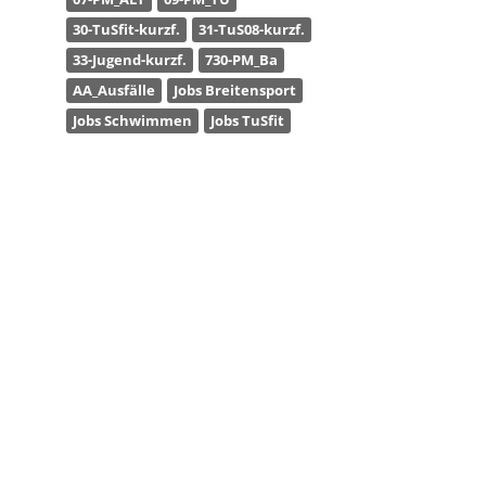
30-TuSfit-kurzf.
31-TuS08-kurzf.
33-Jugend-kurzf.
730-PM_Ba
AA_Ausfälle
Jobs Breitensport
Jobs Schwimmen
Jobs TuSfit