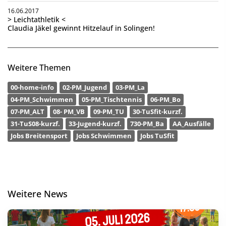
16.06.2017
> Leichtathletik <
Claudia Jäkel gewinnt Hitzelauf in Solingen!
Weitere Themen
00-home-info
02-PM_Jugend
03-PM_La
04-PM_Schwimmen
05-PM_Tischtennis
06-PM_Bo
07-PM_ALT
08- PM_VB
09-PM_TU
30-TuSfit-kurzf.
31-TuS08-kurzf.
33-Jugend-kurzf.
730-PM_Ba
AA_Ausfälle
Jobs Breitensport
Jobs Schwimmen
Jobs TuSfit
Weitere News