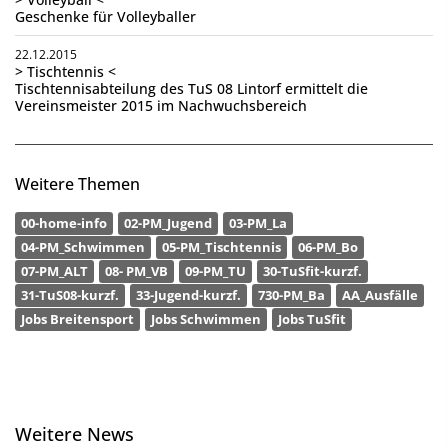
Geschenke für Volleyballer
22.12.2015
> Tischtennis <
Tischtennisabteilung des TuS 08 Lintorf ermittelt die
Vereinsmeister 2015 im Nachwuchsbereich
Weitere Themen
00-home-info
02-PM_Jugend
03-PM_La
04-PM_Schwimmen
05-PM_Tischtennis
06-PM_Bo
07-PM_ALT
08- PM_VB
09-PM_TU
30-TuSfit-kurzf.
31-TuS08-kurzf.
33-Jugend-kurzf.
730-PM_Ba
AA_Ausfälle
Jobs Breitensport
Jobs Schwimmen
Jobs TuSfit
Weitere News