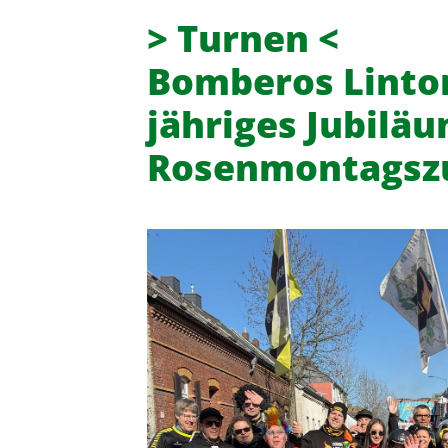
> Turnen <
Bomberos Lintorf
jähriges Jubilä
Rosenmontagszu
Turn- und Sportverein 08 Lintor