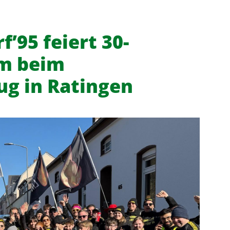
’95 feiert 30-
um beim
g in Ratingen
f
News