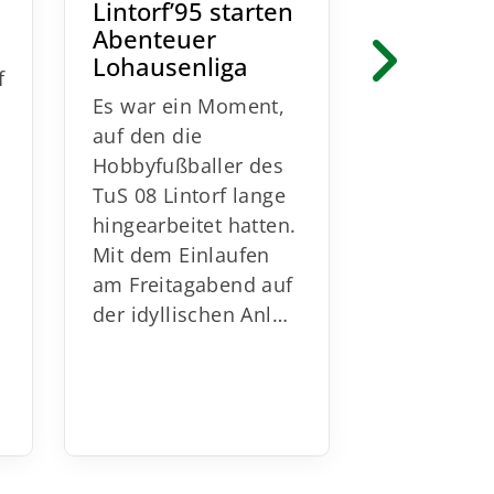
Lintorf’95 starten
Für die
Abenteuer
Hobbyfußb
Lohausenliga
f
TuS 08 Lin
Es war ein Moment,
eine neue
auf den die
Zeitrechn
Hobbyfußballer des
Was bishe
TuS 08 Lintorf lange
s
Freundsch
hingearbeitet hatten.
und locke
Mit dem Einlaufen
Trainingse
am Freitagabend auf
bestan…
der idyllischen Anl…