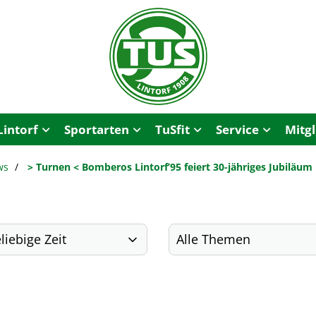
Lintorf
Sportarten
TuSfit
Service
Mitg
ws
> Turnen < Bomberos Lintorf’95 feiert 30-jähriges Jubilä