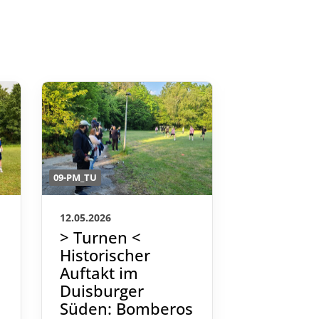
09-PM_TU
09-PM_TU
12.05.2026
05.05.2026
> Turnen <
> Turnen
Historischer
Bomber
Auftakt im
Lintorf’9
Duisburger
in das A
Süden: Bomberos
Lohause