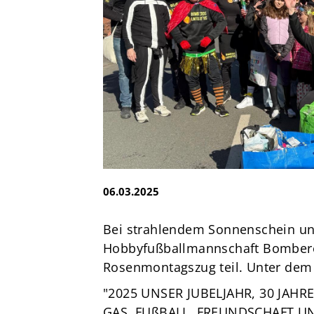
e.V.
Brandsheide 30
40885 Ratingen
Deutschland
T:
0 21 02 74 00 50
E:
mail@tus08lintorf.de
06.03.2025
Bei strahlendem Sonnenschein u
Hobbyfußballmannschaft Bomberos 
Rosenmontagszug teil. Unter dem
"2025 UNSER JUBELJAHR, 30 JAH
GAS, FUßBALL, FREUNDSCHAFT UND