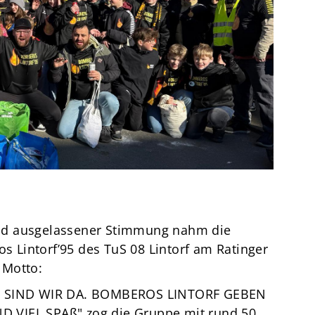
Termine
Über den TuS
Das sind wir
Sportarten
Sportsuche
TuSfit
nd ausgelassener Stimmung nahm die
Lintorf’95 des TuS 08 Lintorf am Ratinger
 Motto:
RE SIND WIR DA. BOMBEROS LINTORF GEBEN
 VIEL SPAß" zog die Gruppe mit rund 50