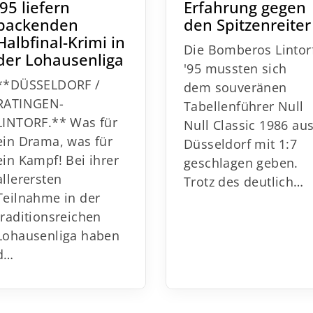
'95 liefern
Erfahrung gegen
packenden
den Spitzenreiter
Halbfinal-Krimi in
Die Bomberos Lintor
der Lohausenliga
'95 mussten sich
**DÜSSELDORF /
dem souveränen
RATINGEN-
Tabellenführer Null
LINTORF.** Was für
Null Classic 1986 au
ein Drama, was für
Düsseldorf mit 1:7
ein Kampf! Bei ihrer
geschlagen geben.
allerersten
Trotz des deutlich…
Teilnahme in der
traditionsreichen
Lohausenliga haben
d…