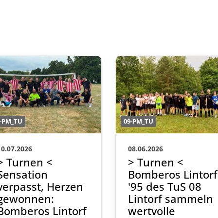
9-PM_TU
09-PM_TU
10.07.2026
08.06.2026
> Turnen <
> Turnen <
Sensation
Bomberos Lintorf
verpasst, Herzen
'95 des TuS 08
gewonnen:
Lintorf sammeln
Bomberos Lintorf
wertvolle