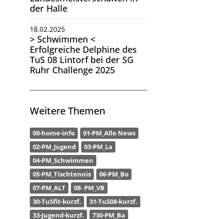
der Halle
18.02.2025
> Schwimmen <
Erfolgreiche Delphine des
TuS 08 Lintorf bei der SG
Ruhr Challenge 2025
Weitere Themen
00-home-info
01-PM_Alle News
02-PM_Jugend
03-PM_La
04-PM_Schwimmen
05-PM_Tischtennis
06-PM_Bo
07-PM_ALT
08- PM_VB
30-TuSfit-kurzf.
31-TuS08-kurzf.
33-Jugend-kurzf.
730-PM_Ba