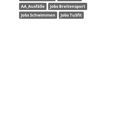
AA_Ausfälle
Jobs Breitensport
Jobs Schwimmen
Jobs TuSfit