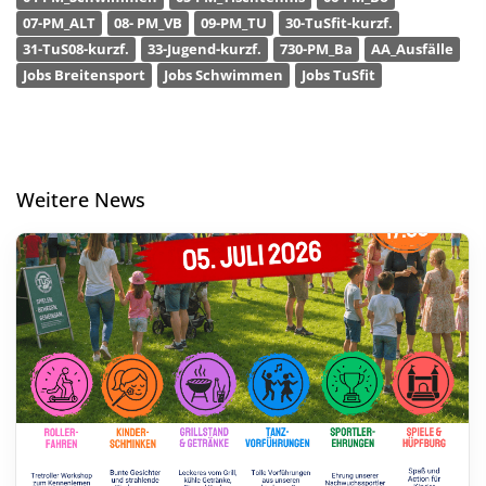
07-PM_ALT
08- PM_VB
09-PM_TU
30-TuSfit-kurzf.
31-TuS08-kurzf.
33-Jugend-kurzf.
730-PM_Ba
AA_Ausfälle
Jobs Breitensport
Jobs Schwimmen
Jobs TuSfit
Weitere News