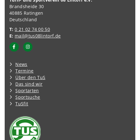
Brandsheide 30
40885 Ratingen
Deutschland
T:
0 21 02 74 00 50
E:
mail@tus08lintorf.de
News
Termine
Über den TuS
Das sind wir
Sportarten
Sportsuche
TuSfit