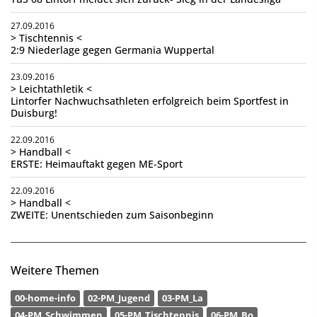
27.09.2016
> Tischtennis <
2:9 Niederlage gegen Germania Wuppertal
23.09.2016
> Leichtathletik <
Lintorfer Nachwuchsathleten erfolgreich beim Sportfest in
Duisburg!
22.09.2016
> Handball <
ERSTE: Heimauftakt gegen ME-Sport
22.09.2016
> Handball <
ZWEITE: Unentschieden zum Saisonbeginn
Weitere Themen
00-home-info
02-PM_Jugend
03-PM_La
04-PM_Schwimmen
05-PM_Tischtennis
06-PM_Bo