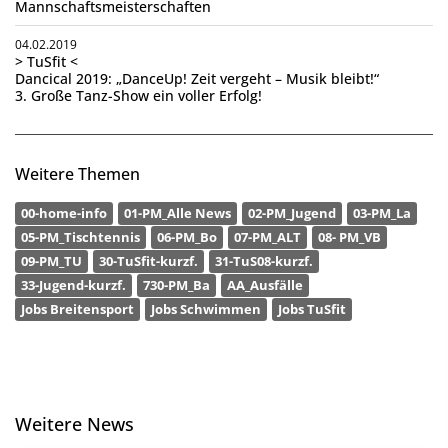
Mannschaftsmeisterschaften
04.02.2019
> TuSfit <
Dancical 2019: „DanceUp! Zeit vergeht – Musik bleibt!“
3. Große Tanz-Show ein voller Erfolg!
Weitere Themen
00-home-info
01-PM_Alle News
02-PM_Jugend
03-PM_La
05-PM_Tischtennis
06-PM_Bo
07-PM_ALT
08- PM_VB
09-PM_TU
30-TuSfit-kurzf.
31-TuS08-kurzf.
33-Jugend-kurzf.
730-PM_Ba
AA_Ausfälle
Jobs Breitensport
Jobs Schwimmen
Jobs TuSfit
Weitere News