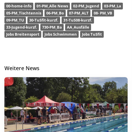
00-home-info
01-PM_Alle News
02-PM_Jugend
03-PM_La
05-PM_Tischtennis
06-PM_Bo
07-PM_ALT
08- PM_VB
09-PM_TU
30-TuSfit-kurzf.
31-TuS08-kurzf.
33-Jugend-kurzf.
730-PM_Ba
AA_Ausfälle
Jobs Breitensport
Jobs Schwimmen
Jobs TuSfit
Weitere News