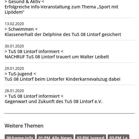
> Gesund & Aktiv <
Erfolgreiche Info-Veranstaltung zum Thema „Sport mit
Lipödem“
13.02.2020
> Schwimmen <
Klassenerhalt der Delphine des TuS 08 Lintorf gesichert
30.01.2020
> TuS 08 Lintorf informiert <
NACHRUF TuS 08 Lintorf trauert um Walter Leibelt
29.01.2020
> TuS-Jugend <
TuS 08 Lintorf beim Lintorfer Kinderkarnevalszug dabei
28.01.2020
> TuS 08 Lintorf informiert <
Gegenwart und Zukunft des TuS 08 Lintorf e.V.
Weitere Themen
00-home-info
01-PM_Alle News
02-PM_Jugend
03-PM_La