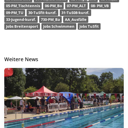
05-PM_Tischtennis
06-PM_Bo
07-PM_ALT
08- PM_VB
09-PM_TU
30-TuSfit-kurzf.
31-TuS08-kurzf.
33-Jugend-kurzf.
730-PM_Ba
AA_Ausfälle
Jobs Breitensport
Jobs Schwimmen
Jobs TuSfit
Weitere News