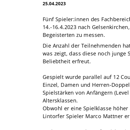
e.V.
25.04.2023
Brandsheide 30
40885 Ratingen
Fünf Spieler:innen des Fachbereic
Deutschland
14.-16.4.2023 nach Gelsenkirchen,
Begeisterten zu messen.
T:
0 21 02 74 00 50
E:
mail@tus08lintorf.de
Die Anzahl der Teilnehmenden hat
was zeigt, dass diese noch junge
Beliebtheit erfreut.
Gespielt wurde parallel auf 12 Co
Einzel, Damen und Herren-Doppel
Spielstärken von Anfängern (Level 2
Altersklassen.
Obwohl er eine Spielklasse höher a
Lintorfer Spieler Marco Mattner e