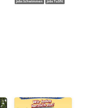
Jobs Schwimmen
Jobs TuSfit