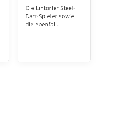
08 Lintorf 
Die Lintorfer Steel-
Dart-Spieler sowie
Auch in d
die ebenfal…
erhält jed
der das Zi
Spe…