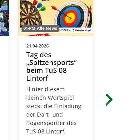
01-PM_Alle News
01-PM_Alle New
21.04.2026
09.03.2026
Tag des
Citylauf
„Spitzensports“
Medaill
beim TuS 08
Pokale /
Lintorf
Frühbuc
noch bi
Hinter diesem
15.03.20
kleinen Wortspiel
Helfer n
steckt die Einladung
m
gesucht!
der Dart- und
Am Sonnta
Bogensportler des
April 2026
TuS 08 Lintorf.
17. Cityla