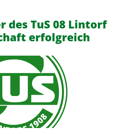
er des TuS 08 Lintorf
chaft erfolgreich
f
News