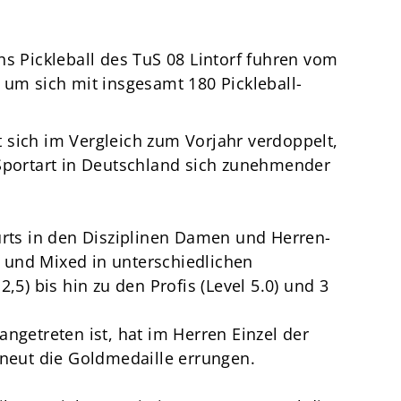
Termine
Über den TuS
Das sind wir
hs Pickleball des TuS 08 Lintorf fuhren vom
 um sich mit insgesamt 180 Pickleball-
Sportarten
 sich im Vergleich zum Vorjahr verdoppelt,
Sportsuche
 Sportart in Deutschland sich zunehmender
TuSfit
urts in den Disziplinen Damen und Herren-
 und Mixed in unterschiedlichen
,5) bis hin zu den Profis (Level 5.0) und 3
ngetreten ist, hat im Herren Einzel der
rneut die Goldmedaille errungen.