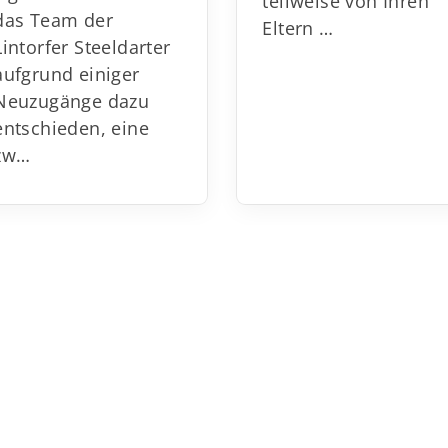
teilweise von Ihren
das Team der
Eltern …
Lintorfer Steeldarter
aufgrund
einiger
Neuzugänge dazu
entschieden, eine
zw
…