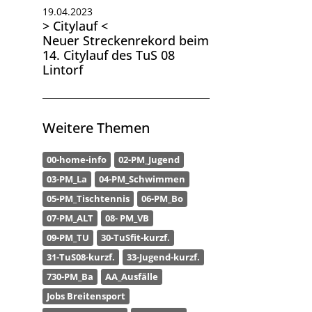
19.04.2023
> Citylauf <
Neuer Streckenrekord beim
14. Citylauf des TuS 08
Lintorf
Weitere Themen
00-home-info
02-PM_Jugend
03-PM_La
04-PM_Schwimmen
05-PM_Tischtennis
06-PM_Bo
07-PM_ALT
08- PM_VB
09-PM_TU
30-TuSfit-kurzf.
31-TuS08-kurzf.
33-Jugend-kurzf.
730-PM_Ba
AA_Ausfälle
Jobs Breitensport