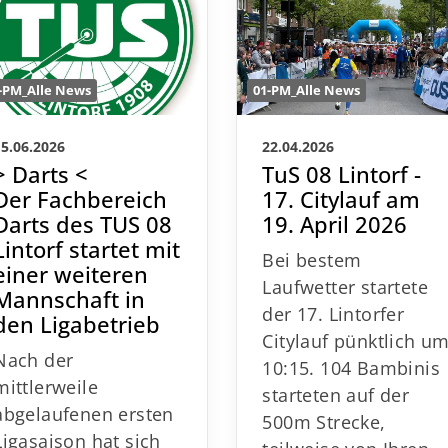
01-PM_Alle News
-PM_Alle News
22.04.2026
15.06.2026
TuS 08 Lintorf -
> Darts <
17. Citylauf am
Der Fachbereich
19. April 2026
Darts des TUS 08
Lintorf startet mit
Bei bestem
einer weiteren
Laufwetter startete
Mannschaft in
der 17. Lintorfer
den Ligabetrieb
Citylauf pünktlich u
Nach der
10:15. 104 Bambinis
mittlerweile
starteten auf der
abgelaufenen ersten
500m Strecke,
Ligasaison hat sich