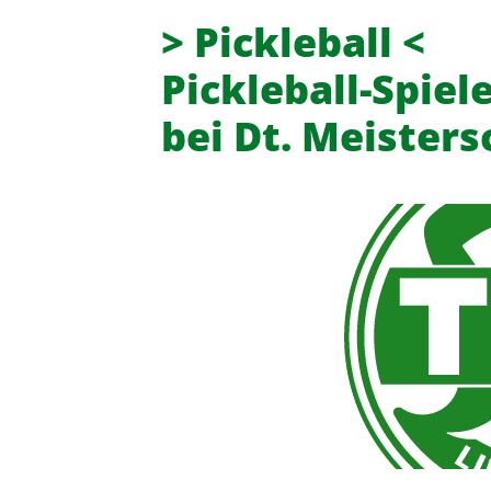
> Pickleball <
Pickleball-Spiel
bei Dt. Meisters
Turn- und Sportverein 08 Lintor