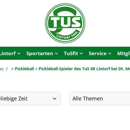
Lintorf
Sportarten
TuSfit
Service
Mitg
ws
> Pickleball < Pickleball-Spieler des TuS 08 Lintorf bei Dt. M