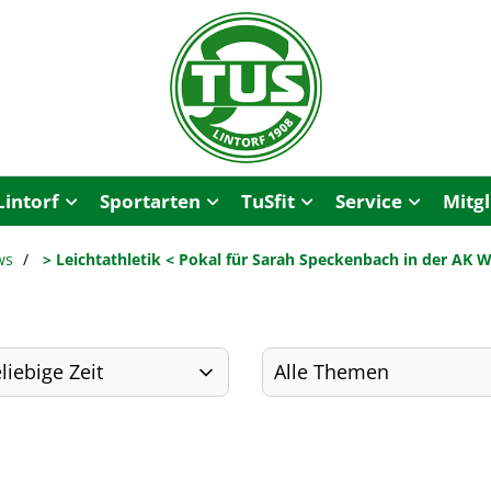
Lintorf
Sportarten
TuSfit
Service
Mitg
ws
> Leichtathletik < Pokal für Sarah Speckenbach in der AK 