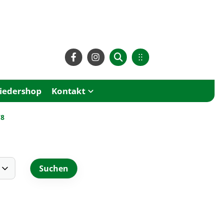
liedershop
Kontakt
W8