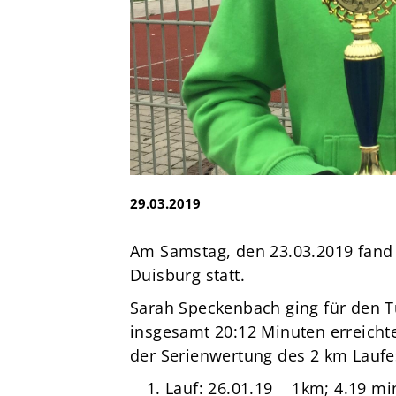
e.V.
Brandsheide 30
40885 Ratingen
Deutschland
T:
0 21 02 74 00 50
E:
mail@tus08lintorf.de
29.03.2019
Am Samstag, den 23.03.2019 fand d
Duisburg statt.
Sarah Speckenbach ging für den TuS
insgesamt 20:12 Minuten erreichte
der Serienwertung des 2 km Laufe
Lauf: 26.01.19 1km; 4.19 mi