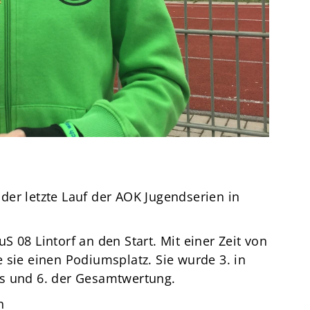
Termine
Über den TuS
Das sind wir
Sportarten
Sportsuche
TuSfit
er letzte Lauf der AOK Jugendserien in
 08 Lintorf an den Start. Mit einer Zeit von
 sie einen Podiumsplatz. Sie wurde 3. in
s und 6. der Gesamtwertung.
n