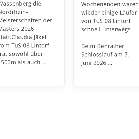
Wassenberg die
Wochenenden ware
Nordrhein-
wieder einige Läufer
Meisterschaften der
von TuS 08 Lintorf
Masters 2026
schnell unterwegs.
statt.
Claudia Jäkel
vom TuS 08 Lintorf
Beim Benrather
trat sowohl über
Schlosslauf am 7.
1500m als auch
…
Juni 2026 …