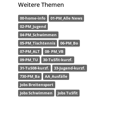
Weitere Themen
00-home-info
01-PM_Alle News
02-PM_Jugend
04-PM_Schwimmen
05-PM_Tischtennis
06-PM_Bo
07-PM_ALT
08- PM_VB
09-PM_TU
30-TuSfit-kurzf.
31-TuS08-kurzf.
33-Jugend-kurzf.
730-PM_Ba
AA_Ausfälle
Jobs Breitensport
Jobs Schwimmen
Jobs TuSfit