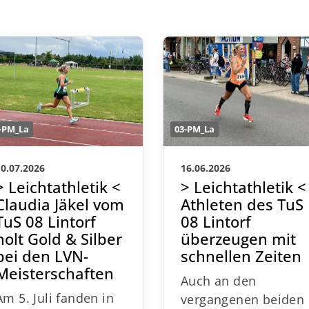
-PM_La
03-PM_La
10.07.2026
16.06.2026
> Leichtathletik <
> Leichtathletik <
Claudia Jäkel vom
Athleten des TuS
TuS 08 Lintorf
08 Lintorf
holt Gold & Silber
überzeugen mit
bei den LVN-
schnellen Zeiten
Meisterschaften
Auch an den
Am 5. Juli fanden in
vergangenen beiden