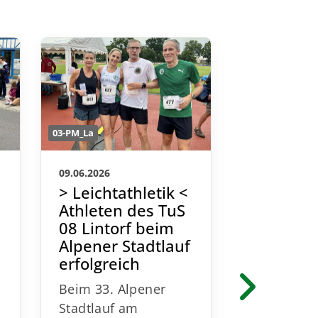
03-PM_La
03-PM_La
09.06.2026
13.05.2026
> Leichtathletik <
> Leichta
Athleten des TuS
DM-Bron
08 Lintorf beim
Claudia 
Alpener Stadtlauf
TuS 08 L
erfolgreich
über 50
Beim 33. Alpener
Stadtlauf am