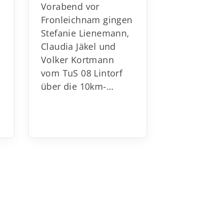
n
Vorabend vor
Am 1. Mai
Fronleichnam gingen
Celle die 
Stefanie Lienemann,
Langstrec
Claudia Jäkel und
schaften st
Volker Kortmann
denen die
vom TuS 08 Lintorf
Läufer un
über die 10km-…
Läuferinne
Altersklas
bis…