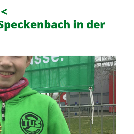
 <
 Speckenbach in der
f
News