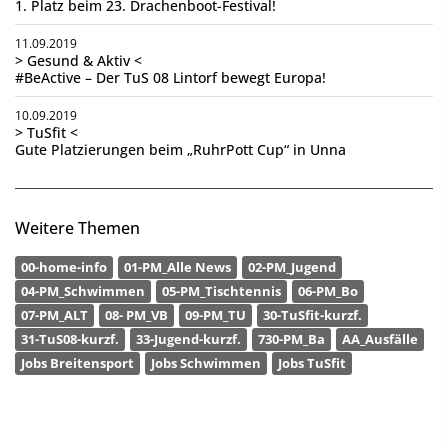
1. Platz beim 23. Drachenboot-Festival!
11.09.2019
> Gesund & Aktiv <
#BeActive – Der TuS 08 Lintorf bewegt Europa!
10.09.2019
> TuSfit <
Gute Platzierungen beim „RuhrPott Cup“ in Unna
Weitere Themen
00-home-info
01-PM_Alle News
02-PM_Jugend
04-PM_Schwimmen
05-PM_Tischtennis
06-PM_Bo
07-PM_ALT
08- PM_VB
09-PM_TU
30-TuSfit-kurzf.
31-TuS08-kurzf.
33-Jugend-kurzf.
730-PM_Ba
AA_Ausfälle
Jobs Breitensport
Jobs Schwimmen
Jobs TuSfit