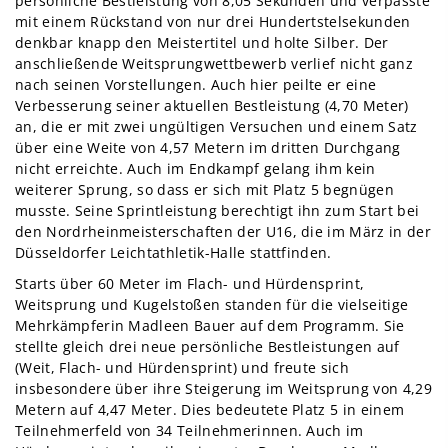
persönliche Bestleistung von 8,05 Sekunden und verpasste
mit einem Rückstand von nur drei Hundertstelsekunden
denkbar knapp den Meistertitel und holte Silber. Der
anschließende Weitsprungwettbewerb verlief nicht ganz
nach seinen Vorstellungen. Auch hier peilte er eine
Verbesserung seiner aktuellen Bestleistung (4,70 Meter)
an, die er mit zwei ungültigen Versuchen und einem Satz
über eine Weite von 4,57 Metern im dritten Durchgang
nicht erreichte. Auch im Endkampf gelang ihm kein
weiterer Sprung, so dass er sich mit Platz 5 begnügen
musste. Seine Sprintleistung berechtigt ihn zum Start bei
den Nordrheinmeisterschaften der U16, die im März in der
Düsseldorfer Leichtathletik-Halle stattfinden.
Starts über 60 Meter im Flach- und Hürdensprint,
Weitsprung und Kugelstoßen standen für die vielseitige
Mehrkämpferin Madleen Bauer auf dem Programm. Sie
stellte gleich drei neue persönliche Bestleistungen auf
(Weit, Flach- und Hürdensprint) und freute sich
insbesondere über ihre Steigerung im Weitsprung von 4,29
Metern auf 4,47 Meter. Dies bedeutete Platz 5 in einem
Teilnehmerfeld von 34 Teilnehmerinnen. Auch im