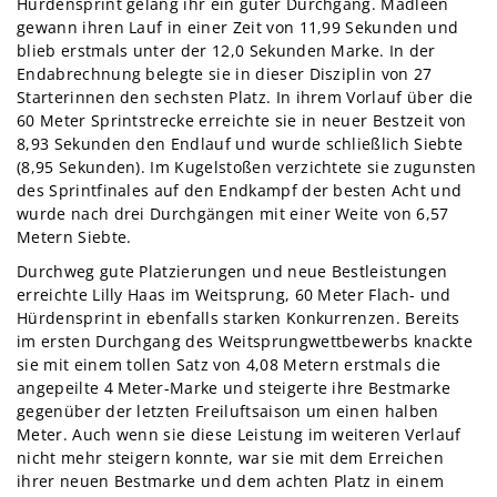
Hürdensprint gelang ihr ein guter Durchgang. Madleen
gewann ihren Lauf in einer Zeit von 11,99 Sekunden und
blieb erstmals unter der 12,0 Sekunden Marke. In der
Endabrechnung belegte sie in dieser Disziplin von 27
Starterinnen den sechsten Platz. In ihrem Vorlauf über die
60 Meter Sprintstrecke erreichte sie in neuer Bestzeit von
8,93 Sekunden den Endlauf und wurde schließlich Siebte
(8,95 Sekunden). Im Kugelstoßen verzichtete sie zugunsten
des Sprintfinales auf den Endkampf der besten Acht und
wurde nach drei Durchgängen mit einer Weite von 6,57
Metern Siebte.
Durchweg gute Platzierungen und neue Bestleistungen
e
rreichte Lilly Haas im Weitsprung, 60 Meter Flach- und
Hürdensprint in ebenfalls starken Konkurrenzen. Bereits
im ersten Durchgang des Weitsprungwettbewerbs knackte
sie mit einem tollen Satz von 4,08 Metern erstmals die
angepeilte 4 Meter-Marke und steigerte ihre Bestmarke
gegenüber der letzten Freiluftsaison um einen halben
Meter. Auch wenn sie diese Leistung im weiteren Verlauf
nicht mehr steigern konnte, war sie mit dem Erreichen
ihrer neuen Bestmarke und dem achten Platz in einem