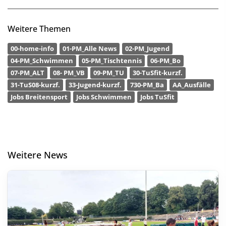
Weitere Themen
00-home-info
01-PM_Alle News
02-PM_Jugend
04-PM_Schwimmen
05-PM_Tischtennis
06-PM_Bo
07-PM_ALT
08- PM_VB
09-PM_TU
30-TuSfit-kurzf.
31-TuS08-kurzf.
33-Jugend-kurzf.
730-PM_Ba
AA_Ausfälle
Jobs Breitensport
Jobs Schwimmen
Jobs TuSfit
Weitere News