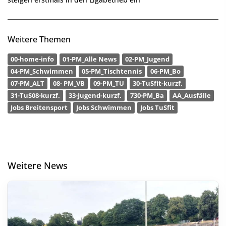
Weitere Themen
00-home-info
01-PM_Alle News
02-PM_Jugend
04-PM_Schwimmen
05-PM_Tischtennis
06-PM_Bo
07-PM_ALT
08- PM_VB
09-PM_TU
30-TuSfit-kurzf.
31-TuS08-kurzf.
33-Jugend-kurzf.
730-PM_Ba
AA_Ausfälle
Jobs Breitensport
Jobs Schwimmen
Jobs TuSfit
Weitere News