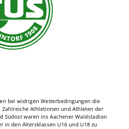
Termine
Über den TuS
Das sind wir
Sportarten
Sportsuche
TuSfit
en bei widrigen Wetterbedingungen die
 Zahlreiche Athletinnen und Athleten der
nd Südost waren ins Aachener Waldstadion
 in den Altersklassen U16 und U18 zu