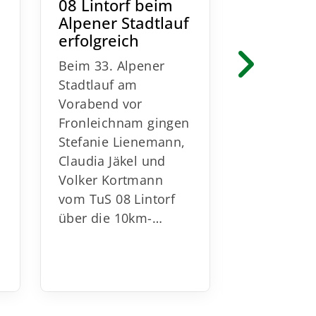
08 Lintorf beim
Claudia 
Alpener Stadtlauf
TuS 08 L
erfolgreich
über 50
Beim 33. Alpener
Stadtlauf am
n
Vorabend vor
Am 1. Mai
Fronleichnam gingen
Celle die 
Stefanie Lienemann,
Langstrec
Claudia Jäkel und
schaften st
Volker Kortmann
denen die
vom TuS 08 Lintorf
Läufer un
über die 10km-…
Läuferinne
Altersklas
bis…