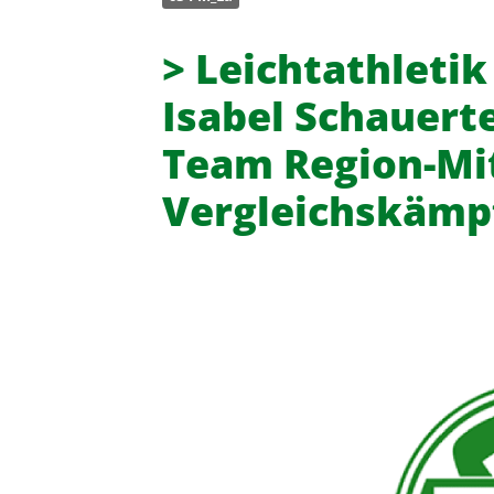
> Leichtathletik
Isabel Schauert
Team Region-Mit
Vergleichskämp
Turn- und Sportverein 08 Lintor