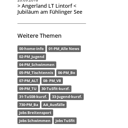
> Angerland LT Lintorf <
Jubiläum am Fühlinger See
Weitere Themen
00-home-info
01-PM_Alle News
02-PM_Jugend
04-PM_Schwimmen
05-PM_Tischtennis
06-PM_Bo
07-PM_ALT
08- PM_VB
09-PM_TU
30-TuSfit-kurzf.
31-TuS08-kurzf.
33-Jugend-kurzf.
730-PM_Ba
AA_Ausfälle
Jobs Breitensport
Jobs Schwimmen
Jobs TuSfit