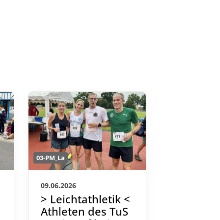
03-PM_La
03-PM_La
09.06.2026
13.05.2026
> Leichtathletik <
> Leichta
Athleten des TuS
DM-Bron