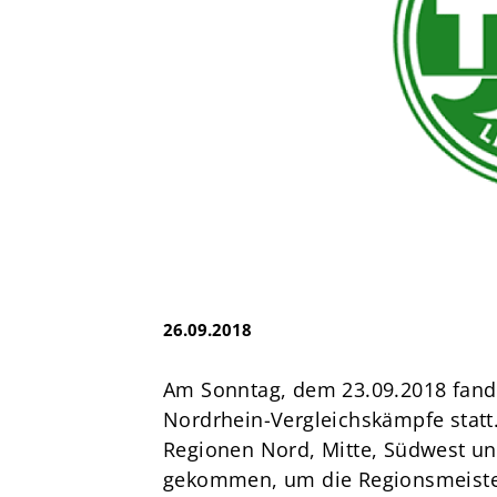
e.V.
Brandsheide 30
40885 Ratingen
Deutschland
T:
0 21 02 74 00 50
E:
mail@tus08lintorf.de
26.09.2018
Am Sonntag, dem 23.09.2018 fand
Nordrhein-Vergleichskämpfe statt.
Regionen Nord, Mitte, Südwest u
gekommen, um die Regionsmeister