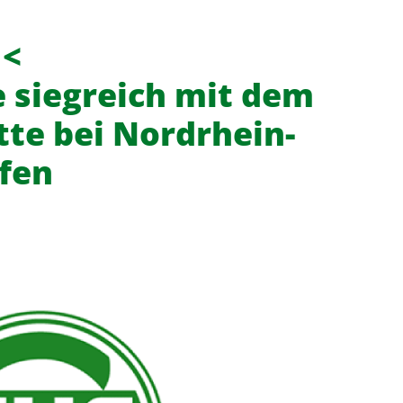
 <
e siegreich mit dem
te bei Nordrhein-
fen
f
News