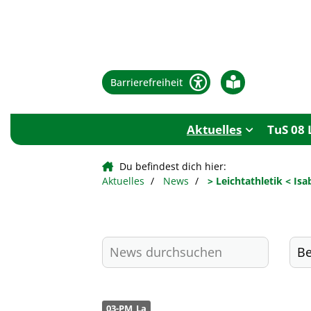
Barrierefreiheit
Aktuelles
TuS 08 
Du befindest dich hier:
Aktuelles
News
> Leichtathletik < I
03-PM_La