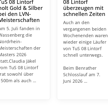
TuS 08 Lintorf
08 Lintorf
holt Gold & Silber
überzeugen mit
bei den LVN-
schnellen Zeiten
Meisterschaften
Auch an den
Am 5. Juli fanden in
vergangenen beiden
Wassenberg die
Wochenenden ware
Nordrhein-
wieder einige Läufer
Meisterschaften der
von TuS 08 Lintorf
Masters 2026
schnell unterwegs.
statt.
Claudia Jäkel
vom TuS 08 Lintorf
Beim Benrather
trat sowohl über
Schlosslauf am 7.
1500m als auch
…
Juni 2026 …