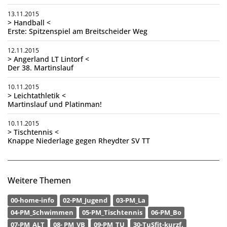
13.11.2015
> Handball <
Erste: Spitzenspiel am Breitscheider Weg
12.11.2015
> Angerland LT Lintorf <
Der 38. Martinslauf
10.11.2015
> Leichtathletik <
Martinslauf und Platinman!
10.11.2015
> Tischtennis <
Knappe Niederlage gegen Rheydter SV TT
Weitere Themen
00-home-info
02-PM_Jugend
03-PM_La
04-PM_Schwimmen
05-PM_Tischtennis
06-PM_Bo
07-PM_ALT
08- PM_VB
09-PM_TU
30-TuSfit-kurzf.