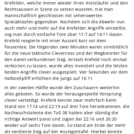
Krefelder, welche immer wieder ihren Kreisläufer und den
Rechtsaussen in Szene zu setzen wussten, trat man
mannschaftlich geschlossen mit sehenswerten
Spielabläufen gegenüber. Nachdem sich die Abwehr nun
auch mehr und mehr auf die Krefelder Angriffe einstellte,
zog man durch einfache Tore über 11:7 auf 14:11 davon.
Krefeld reagierte mit einer Auszeit kurz vor dem
Pausentee. Die folgenden zwei Minuten waren sinnbildlich
für die neue taktische Cleverness und der Wegbereiter für
den damit verbundenen Sieg. Anstatt Krefeld noch einmal
verkürzen zu lassen, wurde alles investiert und die letzten
beiden Angriffe clever ausgespielt. Vier Sekunden vor dem
Halbzeitpfiff erhöhten die Jungs auf 16:11.
In der zweiten Hälfte wurde den Zuschauern weiterhin
alles geboten. So wurde der herausgespielte Vorsprung
clever verteidigt. Krefeld konnte zwar mehrfach beim
Stand von 17:14 und 22:19 auf drei Tore herankommen, die
Nachwuchstalente des TuS 08 hatten aber ständig die
richtige Antwort parat und zogen bei 22:16 und 26:20
wieder auf sechs Tore davon. So stand am Ende der mehr
als verdiente Sieg auf der Anzeigentafel. Hierbei konnte