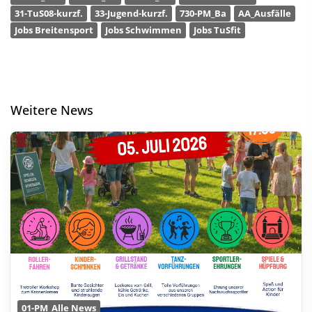
31-TuS08-kurzf.
33-Jugend-kurzf.
730-PM_Ba
AA_Ausfälle
Jobs Breitensport
Jobs Schwimmen
Jobs TuSfit
Weitere News
01-PM_Alle News