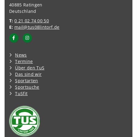
40885 Ratingen
Deutschland
T:
0 21 02 74 00 50
E:
mail@tus08lintorf.de
News
Termine
Über den TuS
Das sind wir
Sportarten
Sportsuche
TuSfit