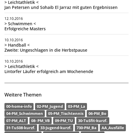
> Leichtathletik <
Jan Petersen und Sohaib El Jarraz mit guten Ergebnissen
12.10.2016
> Schwimmen <
Erfolgreiche Masters
10.10.2016
> Handball <
Zweite: Ungeschlagen in die Herbstpause
10.10.2016
> Leichtathletik <
Lintorfer Läufer erfolgreich am Wochenende
Weitere Themen
00-home-info
02-PM_Jugend
03-PM_La
04-PM_Schwimmen
05-PM_Tischtennis
06-PM_Bo
07-PM_ALT
08- PM_VB
09-PM_TU
30-TuSfit-kurzf.
31-TuS08-kurzf.
33-Jugend-kurzf.
730-PM_Ba
AA_Ausfälle