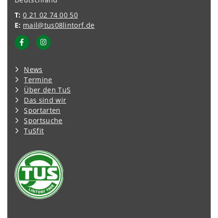
T:
0 21 02 74 00 50
E:
mail@tus08lintorf.de
News
Termine
Über den TuS
Das sind wir
Sportarten
Sportsuche
TuSfit