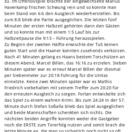
zu. Im Offensivspiel brachte der eingewechselte Marius
Haverkamp frischen Schwung rein und so konnte man
beim Stand von 6:6 den Ausgleich wiederherstellen. Bis
zum 8:8 blieb die Partie ausgeglichen. Die letzten fünf
Minuten der ersten Halbzeit gehörten dann den Gästen
und so konnte man mit einem 1:5 Lauf bis zur
Halbzeitpause die 9:13 – Führung herausspielen.
Zu Beginn der zweiten Hälfte erwischte der TuS keinen
guten Start und die Haaner konnten zusehends verkürzen.
Nach 41 Minuten gelang es Haans bestem Torschützen an
diesem Abend, Marcel Billen, das 16:16 zu erzielen. Sieben
Minuten später war es erneut Marcel Billen der diesmal
per Siebenmeter zur 20:18 Führung für die Unitas
einnetzte. Keine zwei Minuten später war es Mathis
Friedrich vorbehalten mit seinem Treffer zum 20:20 für
den erneuten Ausgleich zu sorgen. Fortan entwickelte sich
das Spiel zu einem wahren Krimi. Bis zum 24:24 in der 57.
Minute durch Stefan Soßalla blieb das Spiel ausgeglichen
und beide Mannschaften schenkten sich nichts. Die
nächsten beiden Angriffe konnten weder die Gastgeber
noch die ERSTE zum Torerfolg nutzen und somit brach die
letzte Minute an, die man so sicherlich noch nicht so oft