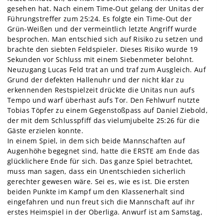
gesehen hat. Nach einem Time-Out gelang der Unitas der
Führungstreffer zum 25:24. Es folgte ein Time-Out der
Grün-Weißen und der vermeintlich letzte Angriff wurde
besprochen. Man entschied sich auf Risiko zu setzen und
brachte den siebten Feldspieler. Dieses Risiko wurde 19
Sekunden vor Schluss mit einem Siebenmeter belohnt.
Neuzugang Lucas Feld trat an und traf zum Ausgleich. Auf
Grund der defekten Hallenuhr und der nicht klar zu
erkennenden Restspielzeit drückte die Unitas nun aufs
Tempo und warf überhast aufs Tor. Den Fehlwurf nutzte
Tobias Töpfer zu einem Gegenstoßpass auf Daniel Ziebold,
der mit dem Schlusspfiff das vielumjubelte 25:26 für die
Gäste erzielen konnte.
In einem Spiel, in dem sich beide Mannschaften auf
Augenhöhe begegnet sind, hatte die ERSTE am Ende das
glücklichere Ende für sich. Das ganze Spiel betrachtet,
muss man sagen, dass ein Unentschieden sicherlich
gerechter gewesen wäre. Sei es, wie es ist. Die ersten
beiden Punkte im Kampf um den Klassenerhalt sind
eingefahren und nun freut sich die Mannschaft auf ihr
erstes Heimspiel in der Oberliga. Anwurf ist am Samstag,