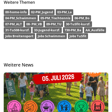
Weitere Themen
00-home-info
02-PM_Jugend
03-PM_La
04-PM_Schwimmen
05-PM_Tischtennis
06-PM_Bo
07-PM_ALT
08- PM_VB
09-PM_TU
30-TuSfit-kurzf.
31-TuS08-kurzf.
33-Jugend-kurzf.
730-PM_Ba
AA_Ausfälle
Jobs Breitensport
Jobs Schwimmen
Jobs TuSfit
Weitere News