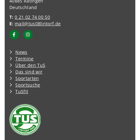
40885 Ratingen
Deutschland
T:
0 21 02 74 00 50
E:
mail@tus08lintorf.de
News
Termine
Über den TuS
Das sind wir
Sportarten
Sportsuche
TuSfit