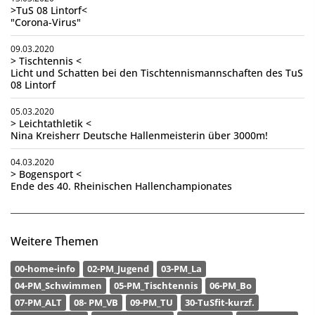
>TuS 08 Lintorf<
"Corona-Virus"
09.03.2020
> Tischtennis <
Licht und Schatten bei den Tischtennismannschaften des TuS
08 Lintorf
05.03.2020
> Leichtathletik <
Nina Kreisherr Deutsche Hallenmeisterin über 3000m!
04.03.2020
> Bogensport <
Ende des 40. Rheinischen Hallenchampionates
Weitere Themen
00-home-info
02-PM_Jugend
03-PM_La
04-PM_Schwimmen
05-PM_Tischtennis
06-PM_Bo
07-PM_ALT
08- PM_VB
09-PM_TU
30-TuSfit-kurzf.