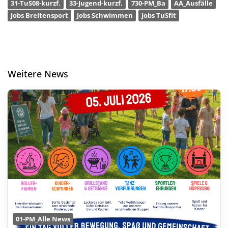
31-TuS08-kurzf.
33-Jugend-kurzf.
730-PM_Ba
AA_Ausfälle
Jobs Breitensport
Jobs Schwimmen
Jobs TuSfit
Weitere News
01-PM_Alle News