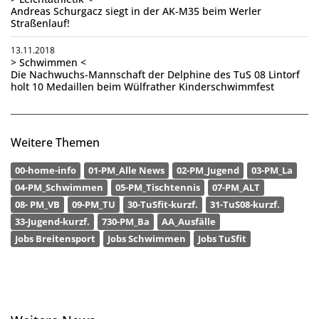
Andreas Schurgacz siegt in der AK-M35 beim Werler
Straßenlauf!
13.11.2018
> Schwimmen <
Die Nachwuchs-Mannschaft der Delphine des TuS 08 Lintorf
holt 10 Medaillen beim Wülfrather Kinderschwimmfest
Weitere Themen
00-home-info
01-PM_Alle News
02-PM_Jugend
03-PM_La
04-PM_Schwimmen
05-PM_Tischtennis
07-PM_ALT
08- PM_VB
09-PM_TU
30-TuSfit-kurzf.
31-TuS08-kurzf.
33-Jugend-kurzf.
730-PM_Ba
AA_Ausfälle
Jobs Breitensport
Jobs Schwimmen
Jobs TuSfit