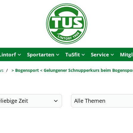
Lintorf
Sportarten
TuSfit
Service
Mitg
ws
> Bogensport < Gelungener Schnupperkurs beim Bogensport