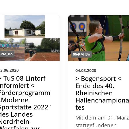
-PM_Bo
06-PM_Bo
23.06.2020
04.03.2020
> TuS 08 Lintorf
> Bogensport <
informiert <
Ende des 40.
Förderprogramm
Rheinischen
„Moderne
Hallenchampion
Sportstätte 2022“
tes
des Landes
Mit dem am 01. Mär
Nordrhein-
stattgefundenen
Westfalen zur