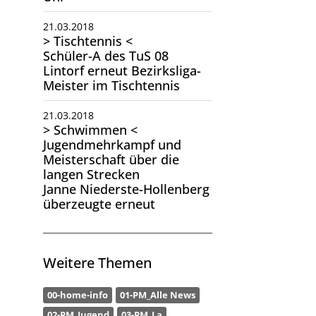
21.03.2018
> Tischtennis <
Schüler-A des TuS 08
Lintorf erneut Bezirksliga-
Meister im Tischtennis
21.03.2018
> Schwimmen <
Jugendmehrkampf und
Meisterschaft über die
langen Strecken
Janne Niederste-Hollenberg
überzeugte erneut
Weitere Themen
00-home-info
01-PM_Alle News
02-PM_Jugend
03-PM_La