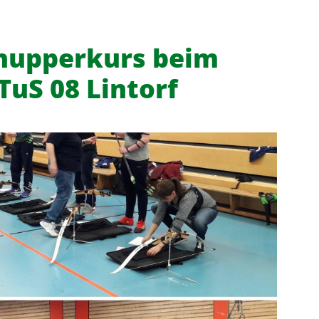
nupperkurs beim
TuS 08 Lintorf
f
News