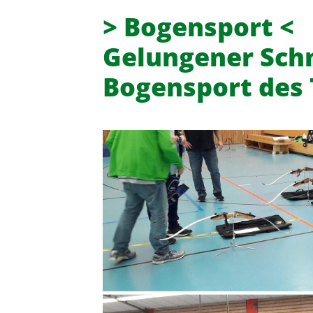
> Bogensport <
Gelungener Sch
Bogensport des 
Turn- und Sportverein 08 Lintor