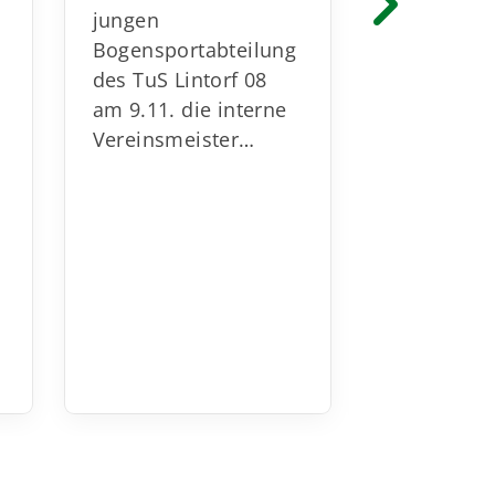
jungen
des TuS 08
Bogensportabteilung
wurde am 
des TuS Lintorf 08
beim BSC S
am 9.11. die interne
Myhl e.V. 
Vereinsmeister…
Hierbei h
g