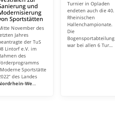
Turnier in Opladen
Sanierung und
endeten auch die 40.
Modernisierung
Rheinischen
von Sportstätten
Hallenchampionate.
Mitte November des
Die
letzten Jahres
Bogensportabteilun
beantragte der TuS
war bei allen 6 Tur…
08 Lintorf e.V. im
Rahmen des
Förderprogramms
„Moderne Sportstätte
2022“ des Landes
Nordrhein-We
…