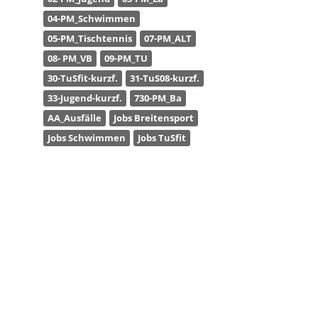
04-PM_Schwimmen
05-PM_Tischtennis
07-PM_ALT
08- PM_VB
09-PM_TU
30-TuSfit-kurzf.
31-TuS08-kurzf.
33-Jugend-kurzf.
730-PM_Ba
AA_Ausfälle
Jobs Breitensport
Jobs Schwimmen
Jobs TuSfit