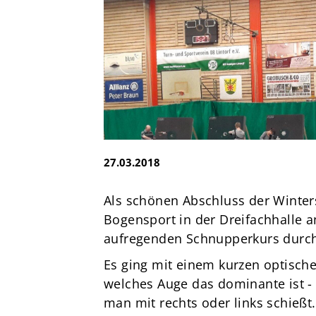
e.V.
Brandsheide 30
40885 Ratingen
Deutschland
T:
0 21 02 74 00 50
E:
mail@tus08lintorf.de
27.03.2018
Als schönen Abschluss der Winter
Bogensport in der Dreifachhalle 
aufregenden Schnupperkurs durc
Es ging mit einem kurzen optische
welches Auge das dominante ist 
man mit rechts oder links schießt