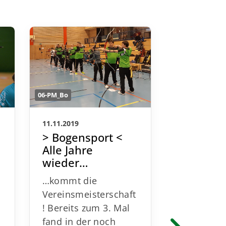
06-PM_Bo
06-PM_Bo
11.11.2019
29.10.2019
> Bogensport <
> Bogens
Alle Jahre
Die Cha
wieder…
haben b
a
…kommt die
Die Serie 
Vereinsmeisterschaft
Hallencha
z
! Bereits zum 3. Mal
für die
fand in der noch
Bogenspor