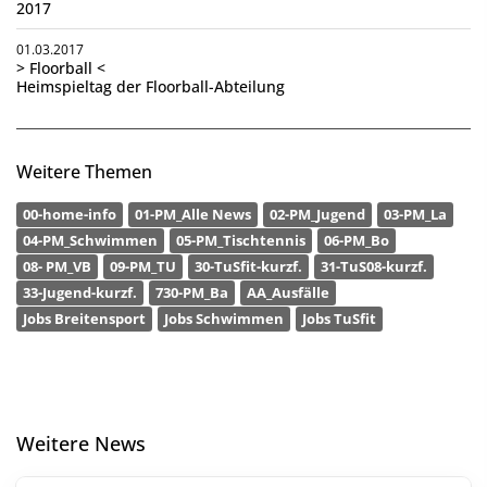
2017
01.03.2017
> Floorball <
Heimspieltag der Floorball-Abteilung
Weitere Themen
00-home-info
01-PM_Alle News
02-PM_Jugend
03-PM_La
04-PM_Schwimmen
05-PM_Tischtennis
06-PM_Bo
08- PM_VB
09-PM_TU
30-TuSfit-kurzf.
31-TuS08-kurzf.
33-Jugend-kurzf.
730-PM_Ba
AA_Ausfälle
Jobs Breitensport
Jobs Schwimmen
Jobs TuSfit
Weitere News