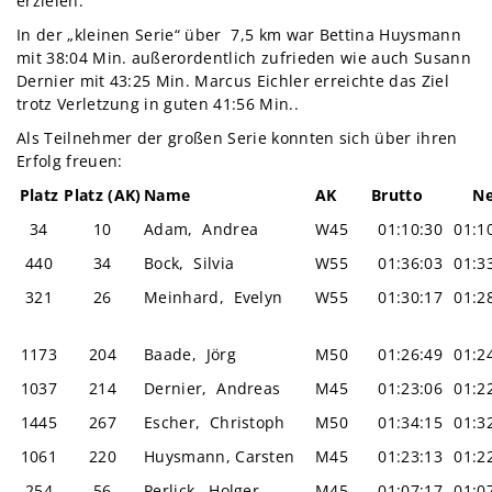
erzielen.
In der „kleinen Serie“ über 7,5 km war Bettina Huysmann
mit 38:04 Min. außerordentlich zufrieden wie auch Susann
Dernier mit 43:25 Min. Marcus Eichler erreichte das Ziel
trotz Verletzung in guten 41:56 Min..
Als Teilnehmer der großen Serie konnten sich über ihren
Erfolg freuen:
Platz
Platz (AK)
Name
AK
Brutto
Ne
34
10
Adam, Andrea
W45
01:10:30
01:1
440
34
Bock, Silvia
W55
01:36:03
01:3
321
26
Meinhard, Evelyn
W55
01:30:17
01:2
1173
204
Baade, Jörg
M50
01:26:49
01:2
1037
214
Dernier, Andreas
M45
01:23:06
01:2
1445
267
Escher, Christoph
M50
01:34:15
01:3
1061
220
Huysmann, Carsten
M45
01:23:13
01:2
254
56
Perlick, Holger
M45
01:07:17
01:0