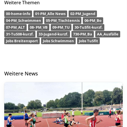
Weitere Themen
00-home-info
01-PM_Alle News
02-PM_Jugend
04-PM_Schwimmen
05-PM_Tischtennis
06-PM_Bo
07-PM_ALT
08- PM_VB
09-PM_TU
30-TuSfit-kurzf.
31-TuS08-kurzf.
33-Jugend-kurzf.
730-PM_Ba
AA_Ausfälle
Jobs Breitensport
Jobs Schwimmen
Jobs TuSfit
Weitere News